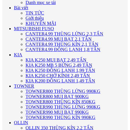
Danh mục xe tải
Bài viết
TIN TỨC
Giới thiệu
KHUYẾN MÃI
MITSUBISHI FUSO
CANTER4.99 THÙNG LỬNG 2,3 TẤN
CANTER4.99 MUI BẠT 2,1 TẤN
CANTER4.99 THÙNG KÍN 2,1 TẤN
CANTER4.99 ĐÔNG LẠNH 1,8 TẤN
KIA
KIA K250 MUI BẠT 2,49 TẤN
KIA K250 MB 5 BỬNG 2,49 TẤN
KIA K250 ĐÔNG LẠNH 1,99 TẤN
KIA K250 CHỞ KÍNH 2,49 TẤN
KIA K200 ĐÔNG LẠNH 1,49 TẤN
TOWNER
TOWNER800 THÙNG LỬNG 990KG
TOWNER800 MUI BẠT 900KG
TOWNER800 THÙNG KÍN 850KG
TOWNER990 THÙNG LỬNG 990KG
TOWNER990 MUI BẠT 990KG
TOWNER990 THÙNG KÍN 990KG
OLLIN
OLLIN 350 THÙNG KÍN 2,2 TẤN