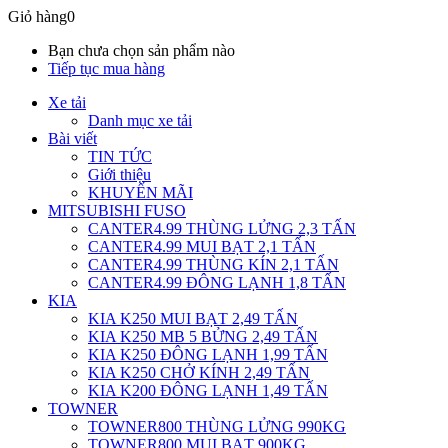
Giỏ hàng
0
Bạn chưa chọn sản phẩm nào
Tiếp tục mua hàng
Xe tải
Danh mục xe tải
Bài viết
TIN TỨC
Giới thiệu
KHUYẾN MÃI
MITSUBISHI FUSO
CANTER4.99 THÙNG LỬNG 2,3 TẤN
CANTER4.99 MUI BẠT 2,1 TẤN
CANTER4.99 THÙNG KÍN 2,1 TẤN
CANTER4.99 ĐÔNG LẠNH 1,8 TẤN
KIA
KIA K250 MUI BẠT 2,49 TẤN
KIA K250 MB 5 BỬNG 2,49 TẤN
KIA K250 ĐÔNG LẠNH 1,99 TẤN
KIA K250 CHỞ KÍNH 2,49 TẤN
KIA K200 ĐÔNG LẠNH 1,49 TẤN
TOWNER
TOWNER800 THÙNG LỬNG 990KG
TOWNER800 MUI BẠT 900KG