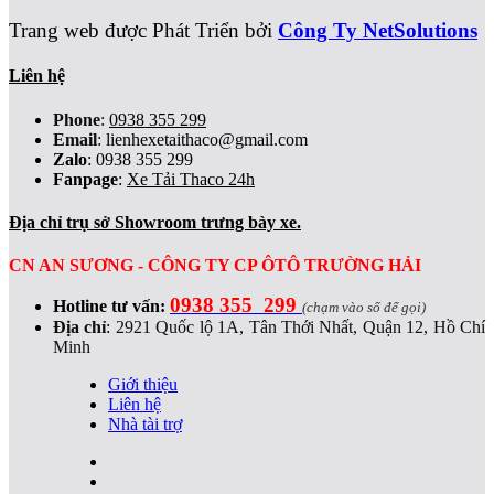
Trang web được Phát Triển bởi
Công Ty NetSolutions
Liên hệ
Phone
:
0938 355 299
Email
:
lienhexetaithaco@gmail.com
Zalo
: 0938 355 299
Fanpage
:
Xe Tải Thaco 24h
Địa chỉ trụ sở Showroom trưng bày xe.
CN AN SƯƠNG - CÔNG TY CP ÔTÔ TRƯỜNG HẢI
0938 355 299
Hotline tư vấn:
(chạm vào số để gọi)
Địa chỉ
:
2921 Quốc lộ 1A, Tân Thới Nhất, Quận 12, Hồ Chí
Minh
Giới thiệu
Liên hệ
Nhà tài trợ