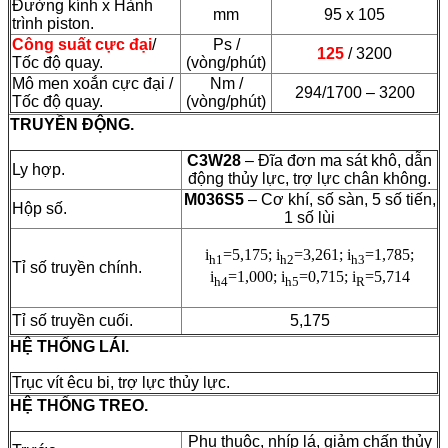
Đường kính x Hành
mm
95 x 105
trình piston.
Công suất cực đại
/
Ps /
125
/ 3200
Tốc độ quay.
(vòng/phút)
Mô men xoắn cực đại /
Nm /
294/1700 – 3200
Tốc độ quay.
(vòng/phút)
TRUYỀN ĐỘNG.
C3W28
– Đĩa đơn ma sát khô, dẫn
Ly hợp.
động thủy lực, trợ lực chân không.
M036S5
– Cơ khí, số sàn, 5 số tiến,
Hộp số.
1 số lùi
i
=5,175; i
=3,261; i
=1,785;
h1
h2
h3
Tỉ số truyền chính.
i
=1,000; i
=0,715; i
=5,714
h4
h5
R
Tỉ số truyền cuối.
5,175
HỆ THỐNG LÁI.
Trục vít êcu bi, trợ lực thủy lực.
HỆ THỐNG TREO.
Phụ thuộc, nhíp lá, giảm chấn thủy