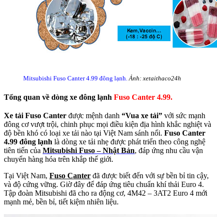
Mitsubishi Fuso Canter 4.99 đông lạnh.
Ảnh: xetaithaco24h
Tổng quan về dòng xe đông lạnh
Fuso Canter 4.99.
Xe tải Fuso Canter
được mệnh danh
“Vua xe tải”
với sức mạnh
đông cơ vượt trội, chinh phục mọi điều kiện địa hình khắc nghiệt và
độ bền khó có loại xe tải nào tại Việt Nam sánh nổi.
Fuso Canter
4.99 đông lạnh
là dòng xe tải nhẹ được phát triển theo công nghệ
tiên tiến của
Mitsubishi Fuso – Nhật Bản
, đáp ứng nhu cầu vận
chuyển hàng hóa trên khắp thế giới.
Tại Việt Nam,
Fuso Canter
đã được biết đến với sự bền bỉ tin cậy,
và độ cứng vững. Giờ đây để đáp ứng tiêu chuẩn khí thải Euro 4.
Tập đoàn Mitsubishi đã cho ra động cơ, 4M42 – 3AT2 Euro 4 mới
mạnh mẻ, bền bỉ, tiết kiệm nhiên liệu.