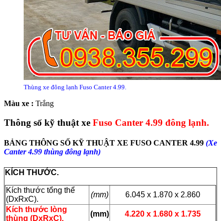
Thùng xe đông lạnh Fuso Canter 4.99.
Màu xe :
Trắng
Thông số kỹ thuật xe
Fuso Canter 4.99 đông lạnh.
BẢNG THÔNG SỐ KỸ THUẬT XE FUSO CANTER 4.99
(Xe
Canter 4.99 thùng đông lạnh)
KÍCH THƯỚC.
Kích thước tổng thể
(mm)
6.045 x 1.870 x 2.860
(DxRxC).
Kích thước lòng
(mm)
4.220 x 1.680 x 1.735
thùng (DxRxC).