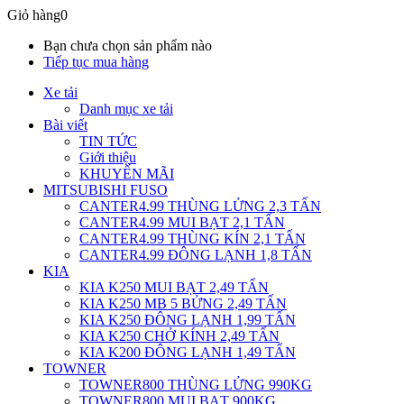
Giỏ hàng
0
Bạn chưa chọn sản phẩm nào
Tiếp tục mua hàng
Xe tải
Danh mục xe tải
Bài viết
TIN TỨC
Giới thiệu
KHUYẾN MÃI
MITSUBISHI FUSO
CANTER4.99 THÙNG LỬNG 2,3 TẤN
CANTER4.99 MUI BẠT 2,1 TẤN
CANTER4.99 THÙNG KÍN 2,1 TẤN
CANTER4.99 ĐÔNG LẠNH 1,8 TẤN
KIA
KIA K250 MUI BẠT 2,49 TẤN
KIA K250 MB 5 BỬNG 2,49 TẤN
KIA K250 ĐÔNG LẠNH 1,99 TẤN
KIA K250 CHỞ KÍNH 2,49 TẤN
KIA K200 ĐÔNG LẠNH 1,49 TẤN
TOWNER
TOWNER800 THÙNG LỬNG 990KG
TOWNER800 MUI BẠT 900KG