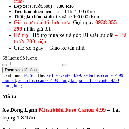
(mm)
Lốp xe:
(Trước/Sau)
7.00 R16
Tiêu hao nhiên liệu:
12 – 14 lít / 100 (Km)
Thời gian bảo hành:
03 năm / 100.000 (Km)
Giá xe ưu đãi tốt hơn nữa:
Gọi ngay
0938 355
299
nhận giá tốt.
Hỗ trợ:
Hỗ trợ mua xe trả góp lãi suất ưu đãi
–
Trả
trước 200 triệu.
Giao xe ngay – Giao xe tận nhà.
Số lượng
Số lượng
Thêm vào giỏ hàng
Danh mục:
FUSO
Thẻ:
xe fuso canter 4.99
,
xe tai fuso canter 4.99
mui bat
,
xe tai fuso canter 4.99 thung kin
,
xe tai fuso canter 4.99
thung lung
Mô tả
Xe Đông Lạnh
Mitsubishi Fuso Canter 4.99
– Tải
trọng 1.8 Tấn