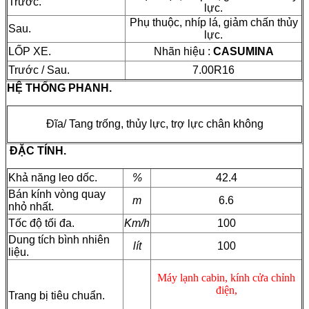
Trước.
lực.
Phụ thuộc, nhíp lá, giảm chấn thủy
Sau.
lực.
LỐP XE.
Nhãn hiệu :
CASUMINA
Trước / Sau.
7.00R16
HỆ THỐNG PHANH.
Đĩa/ Tang trống, thủy lực, trợ lực chân không
ĐẶC TÍNH.
Khả năng leo dốc.
%
42.4
Bán kính vòng quay
m
6.6
nhỏ nhất.
Tốc độ tối đa.
Km/h
100
Dung tích bình nhiên
lít
100
liệu.
Máy lạnh cabin, kính cửa chỉnh
điện,
Trang bị tiêu chuẩn.