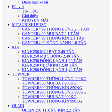
Danh mục xe tải
Bài viết
TIN TỨC
Giới thiệu
KHUYẾN MÃI
MITSUBISHI FUSO
CANTER4.99 THÙNG LỬNG 2,3 TẤN
CANTER4.99 MUI BẠT 2,1 TẤN
CANTER4.99 THÙNG KÍN 2,1 TẤN
CANTER4.99 ĐÔNG LẠNH 1,8 TẤN
KIA
KIA K250 MUI BẠT 2,49 TẤN
KIA K250 MB 5 BỬNG 2,49 TẤN
KIA K250 ĐÔNG LẠNH 1,99 TẤN
KIA K250 CHỞ KÍNH 2,49 TẤN
KIA K200 ĐÔNG LẠNH 1,49 TẤN
TOWNER
TOWNER800 THÙNG LỬNG 990KG
TOWNER800 MUI BẠT 900KG
TOWNER800 THÙNG KÍN 850KG
TOWNER990 THÙNG LỬNG 990KG
TOWNER990 MUI BẠT 990KG
TOWNER990 THÙNG KÍN 990KG
OLLIN
OLLIN 350 THÙNG KÍN 2,2 TẤN