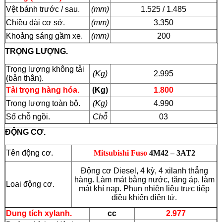
Vệt bánh trước / sau.
(mm)
1.525 / 1.485
Chiều dài cơ sở.
(mm)
3.350
Khoảng sáng gầm xe.
(mm)
200
TRỌNG LƯỢNG.
Trọng lượng không tải
(Kg)
2.995
(bản thân).
Tải trọng hàng hóa.
(Kg)
1.800
Trọng lượng toàn bộ.
(Kg)
4.990
Số chỗ ngồi.
Chỗ
03
ĐỘNG CƠ.
Tên động cơ.
Mitsubishi Fuso
4M42 – 3AT2
Động cơ Diesel, 4 kỳ, 4 xilanh thẳng
hàng. Làm mát bằng nước, tăng áp, làm
Loai động cơ.
mát khí nạp. Phun nhiên liệu trực tiếp
điều khiển điện tử.
Dung tích xylanh.
cc
2.977