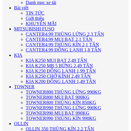
Danh mục xe tải
Bài viết
TIN TỨC
Giới thiệu
KHUYẾN MÃI
MITSUBISHI FUSO
CANTER4.99 THÙNG LỬNG 2,3 TẤN
CANTER4.99 MUI BẠT 2,1 TẤN
CANTER4.99 THÙNG KÍN 2,1 TẤN
CANTER4.99 ĐÔNG LẠNH 1,8 TẤN
KIA
KIA K250 MUI BẠT 2,49 TẤN
KIA K250 MB 5 BỬNG 2,49 TẤN
KIA K250 ĐÔNG LẠNH 1,99 TẤN
KIA K250 CHỞ KÍNH 2,49 TẤN
KIA K200 ĐÔNG LẠNH 1,49 TẤN
TOWNER
TOWNER800 THÙNG LỬNG 990KG
TOWNER800 MUI BẠT 900KG
TOWNER800 THÙNG KÍN 850KG
TOWNER990 THÙNG LỬNG 990KG
TOWNER990 MUI BẠT 990KG
TOWNER990 THÙNG KÍN 990KG
OLLIN
OLLIN 350 THÙNG KÍN 2,2 TẤN