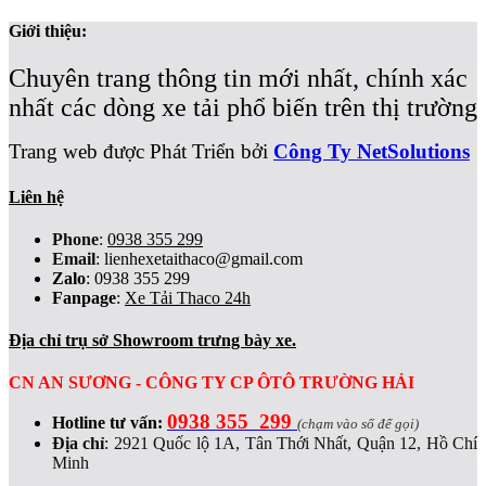
Giới thiệu:
Chuyên trang thông tin mới nhất, chính xác
nhất các dòng xe tải phổ biến trên thị trường
Trang web được Phát Triển bởi
Công Ty NetSolutions
Liên hệ
Phone
:
0938 355 299
Email
:
lienhexetaithaco@gmail.com
Zalo
: 0938 355 299
Fanpage
:
Xe Tải Thaco 24h
Địa chỉ trụ sở Showroom trưng bày xe.
CN AN SƯƠNG - CÔNG TY CP ÔTÔ TRƯỜNG HẢI
0938 355 299
Hotline tư vấn:
(chạm vào số để gọi)
Địa chỉ
:
2921 Quốc lộ 1A, Tân Thới Nhất, Quận 12, Hồ Chí
Minh