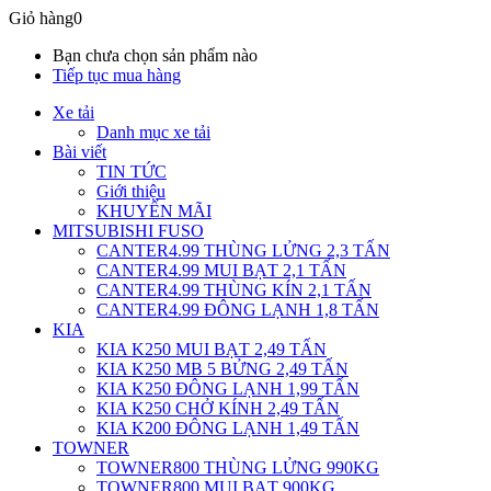
Giỏ hàng
0
Bạn chưa chọn sản phẩm nào
Tiếp tục mua hàng
Xe tải
Danh mục xe tải
Bài viết
TIN TỨC
Giới thiệu
KHUYẾN MÃI
MITSUBISHI FUSO
CANTER4.99 THÙNG LỬNG 2,3 TẤN
CANTER4.99 MUI BẠT 2,1 TẤN
CANTER4.99 THÙNG KÍN 2,1 TẤN
CANTER4.99 ĐÔNG LẠNH 1,8 TẤN
KIA
KIA K250 MUI BẠT 2,49 TẤN
KIA K250 MB 5 BỬNG 2,49 TẤN
KIA K250 ĐÔNG LẠNH 1,99 TẤN
KIA K250 CHỞ KÍNH 2,49 TẤN
KIA K200 ĐÔNG LẠNH 1,49 TẤN
TOWNER
TOWNER800 THÙNG LỬNG 990KG
TOWNER800 MUI BẠT 900KG