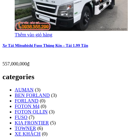
Thêm vào giỏ hàng
Xe Tải Mitsubishi Fuso Thùng Kín – Tải 1.99 Tấn
557,000,000
₫
categories
AUMAN
(3)
BEN FORLAND
(3)
FORLAND
(0)
FOTON M4
(0)
FOTON OLLIN
(3)
FUSO
(7)
KIA FRONTIER
(5)
TOWNER
(6)
XE KHÁCH
(0)