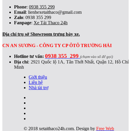
Phone
:
0938 355 299
Email
:
lienhexetaithaco@gmail.com
Zalo
: 0938 355 299
Fanpage
:
Xe Tải Thaco 24h
Địa chỉ trụ sở Showroom trưng bày xe.
CN AN SƯƠNG - CÔNG TY CP ÔTÔ TRƯỜNG HẢI
0938 355 299
Hotline tư vấn:
(chạm vào số để gọi)
Địa chỉ
:
2921 Quốc lộ 1A, Tân Thới Nhất, Quận 12, Hồ Chí
Minh
Giới thiệu
Liên hệ
Nhà tài trợ
© 2018 xetaithaco24h.com. Design by
Free Web