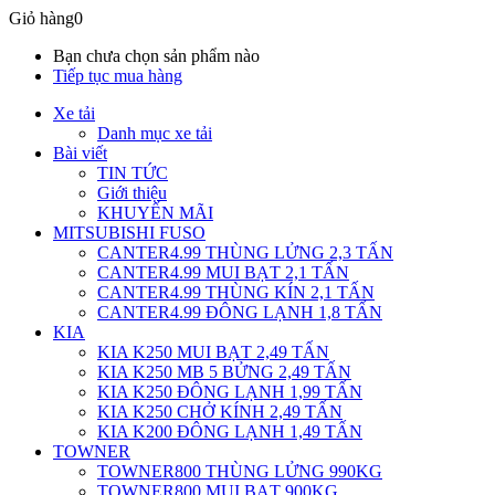
Giỏ hàng
0
Bạn chưa chọn sản phẩm nào
Tiếp tục mua hàng
Xe tải
Danh mục xe tải
Bài viết
TIN TỨC
Giới thiệu
KHUYẾN MÃI
MITSUBISHI FUSO
CANTER4.99 THÙNG LỬNG 2,3 TẤN
CANTER4.99 MUI BẠT 2,1 TẤN
CANTER4.99 THÙNG KÍN 2,1 TẤN
CANTER4.99 ĐÔNG LẠNH 1,8 TẤN
KIA
KIA K250 MUI BẠT 2,49 TẤN
KIA K250 MB 5 BỬNG 2,49 TẤN
KIA K250 ĐÔNG LẠNH 1,99 TẤN
KIA K250 CHỞ KÍNH 2,49 TẤN
KIA K200 ĐÔNG LẠNH 1,49 TẤN
TOWNER
TOWNER800 THÙNG LỬNG 990KG
TOWNER800 MUI BẠT 900KG