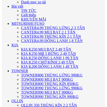
Danh mục xe tải
Bài viết
TIN TỨC
Giới thiệu
KHUYẾN MÃI
MITSUBISHI FUSO
CANTER4.99 THÙNG LỬNG 2,3 TẤN
CANTER4.99 MUI BẠT 2,1 TẤN
CANTER4.99 THÙNG KÍN 2,1 TẤN
CANTER4.99 ĐÔNG LẠNH 1,8 TẤN
KIA
KIA K250 MUI BẠT 2,49 TẤN
KIA K250 MB 5 BỬNG 2,49 TẤN
KIA K250 ĐÔNG LẠNH 1,99 TẤN
KIA K250 CHỞ KÍNH 2,49 TẤN
KIA K200 ĐÔNG LẠNH 1,49 TẤN
TOWNER
TOWNER800 THÙNG LỬNG 990KG
TOWNER800 MUI BẠT 900KG
TOWNER800 THÙNG KÍN 850KG
TOWNER990 THÙNG LỬNG 990KG
TOWNER990 MUI BẠT 990KG
TOWNER990 THÙNG KÍN 990KG
OLLIN
OLLIN 350 THÙNG KÍN 2,2 TẤN