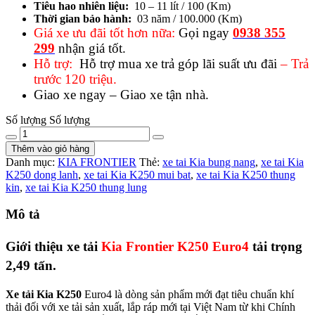
Tiêu hao nhiên liệu:
10 – 11 lít / 100 (Km)
Thời gian bảo hành:
03 năm / 100.000 (Km)
Giá xe ưu đãi tốt hơn nữa:
Gọi ngay
0938 355
299
nhận giá tốt.
Hỗ trợ:
Hỗ trợ mua xe trả góp lãi suất ưu đãi
–
Trả
trước 120 triệu.
Giao xe ngay – Giao xe tận nhà.
Số lượng
Số lượng
Thêm vào giỏ hàng
Danh mục:
KIA FRONTIER
Thẻ:
xe tai Kia bung nang
,
xe tai Kia
K250 dong lanh
,
xe tai Kia K250 mui bat
,
xe tai Kia K250 thung
kin
,
xe tai Kia K250 thung lung
Mô tả
Giới thiệu xe tải
Kia Frontier K250 Euro4
tải trọng
2,49 tấn.
Xe tải Kia K250
Euro4 là dòng sản phẩm mới đạt tiêu chuẩn khí
thải đối với xe tải sản xuất, lắp ráp mới tại Việt Nam từ khi Chính