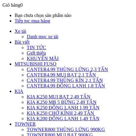
Giỏ hàng
0
Bạn chưa chọn sản phẩm nào
Tiếp tục mua hàng
Xe tải
Danh mục xe tải
Bài viết
TIN TỨC
Giới thiệu
KHUYẾN MÃI
MITSUBISHI FUSO
CANTER4.99 THÙNG LỬNG 2,3 TẤN
CANTER4.99 MUI BẠT 2,1 TẤN
CANTER4.99 THÙNG KÍN 2,1 TẤN
CANTER4.99 ĐÔNG LẠNH 1,8 TẤN
KIA
KIA K250 MUI BẠT 2,49 TẤN
KIA K250 MB 5 BỬNG 2,49 TẤN
KIA K250 ĐÔNG LẠNH 1,99 TẤN
KIA K250 CHỞ KÍNH 2,49 TẤN
KIA K200 ĐÔNG LẠNH 1,49 TẤN
TOWNER
TOWNER800 THÙNG LỬNG 990KG
TOWNER800 MUI BẠT 900KG