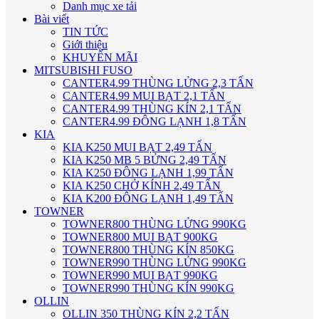
Danh mục xe tải
Bài viết
TIN TỨC
Giới thiệu
KHUYẾN MÃI
MITSUBISHI FUSO
CANTER4.99 THÙNG LỬNG 2,3 TẤN
CANTER4.99 MUI BẠT 2,1 TẤN
CANTER4.99 THÙNG KÍN 2,1 TẤN
CANTER4.99 ĐÔNG LẠNH 1,8 TẤN
KIA
KIA K250 MUI BẠT 2,49 TẤN
KIA K250 MB 5 BỬNG 2,49 TẤN
KIA K250 ĐÔNG LẠNH 1,99 TẤN
KIA K250 CHỞ KÍNH 2,49 TẤN
KIA K200 ĐÔNG LẠNH 1,49 TẤN
TOWNER
TOWNER800 THÙNG LỬNG 990KG
TOWNER800 MUI BẠT 900KG
TOWNER800 THÙNG KÍN 850KG
TOWNER990 THÙNG LỬNG 990KG
TOWNER990 MUI BẠT 990KG
TOWNER990 THÙNG KÍN 990KG
OLLIN
OLLIN 350 THÙNG KÍN 2,2 TẤN