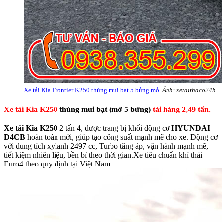
Xe tải Kia Frontier K250 thùng mui bạt 5 bửng mở.
Ảnh: xetaithaco24h
Xe tải Kia K250
thùng mui bạt (mở 5 bửng)
tải hàng 2,49 tấn.
Xe tải Kia K250
2 tấn 4, được trang bị khối động cơ
HYUNDAI
D4CB
hoàn toàn mới, giúp tạo công suất mạnh mẽ cho xe. Động cơ
với dung tích xylanh 2497 cc, Turbo tăng áp, vận hành mạnh mẽ,
tiết kiệm nhiên liệu, bền bỉ theo thời gian.Xe tiêu chuẩn khí thải
Euro4 theo quy định tại Việt Nam.