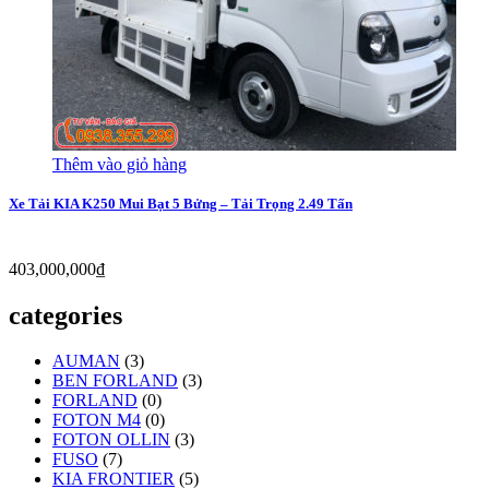
Thêm vào giỏ hàng
Xe Tải KIA K250 Mui Bạt 5 Bửng – Tải Trọng 2.49 Tấn
403,000,000
₫
categories
AUMAN
(3)
BEN FORLAND
(3)
FORLAND
(0)
FOTON M4
(0)
FOTON OLLIN
(3)
FUSO
(7)
KIA FRONTIER
(5)