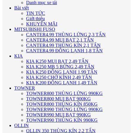
Danh mục xe tải
Bài viết
TIN TỨC
Giới thiệu
KHUYẾN MÃI
MITSUBISHI FUSO
CANTER4.99 THÙNG LỬNG 2,3 TẤN
CANTER4.99 MUI BẠT 2,1 TẤN
CANTER4.99 THÙNG KÍN 2,1 TẤN
CANTER4.99 ĐÔNG LẠNH 1,8 TẤN
KIA
KIA K250 MUI BẠT 2,49 TẤN
KIA K250 MB 5 BỬNG 2,49 TẤN
KIA K250 ĐÔNG LẠNH 1,99 TẤN
KIA K250 CHỞ KÍNH 2,49 TẤN
KIA K200 ĐÔNG LẠNH 1,49 TẤN
TOWNER
TOWNER800 THÙNG LỬNG 990KG
TOWNER800 MUI BẠT 900KG
TOWNER800 THÙNG KÍN 850KG
TOWNER990 THÙNG LỬNG 990KG
TOWNER990 MUI BẠT 990KG
TOWNER990 THÙNG KÍN 990KG
OLLIN
OLLIN 350 THÙNG KÍN 2,2 TẤN