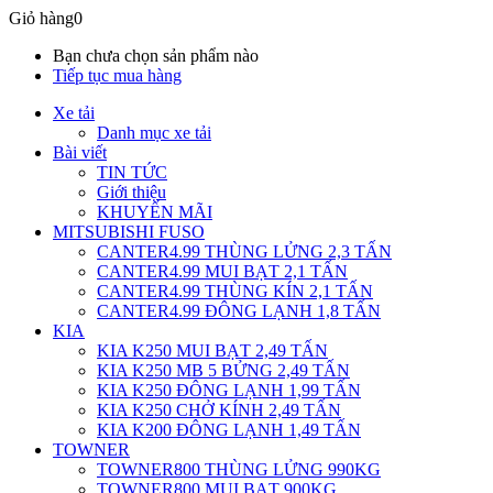
Giỏ hàng
0
Bạn chưa chọn sản phẩm nào
Tiếp tục mua hàng
Xe tải
Danh mục xe tải
Bài viết
TIN TỨC
Giới thiệu
KHUYẾN MÃI
MITSUBISHI FUSO
CANTER4.99 THÙNG LỬNG 2,3 TẤN
CANTER4.99 MUI BẠT 2,1 TẤN
CANTER4.99 THÙNG KÍN 2,1 TẤN
CANTER4.99 ĐÔNG LẠNH 1,8 TẤN
KIA
KIA K250 MUI BẠT 2,49 TẤN
KIA K250 MB 5 BỬNG 2,49 TẤN
KIA K250 ĐÔNG LẠNH 1,99 TẤN
KIA K250 CHỞ KÍNH 2,49 TẤN
KIA K200 ĐÔNG LẠNH 1,49 TẤN
TOWNER
TOWNER800 THÙNG LỬNG 990KG
TOWNER800 MUI BẠT 900KG