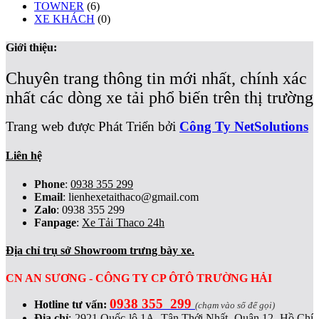
TOWNER
(6)
XE KHÁCH
(0)
Giới thiệu:
Chuyên trang thông tin mới nhất, chính xác
nhất các dòng xe tải phổ biến trên thị trường
Trang web được Phát Triển bởi
Công Ty NetSolutions
Liên hệ
Phone
:
0938 355 299
Email
:
lienhexetaithaco@gmail.com
Zalo
: 0938 355 299
Fanpage
:
Xe Tải Thaco 24h
Địa chỉ trụ sở Showroom trưng bày xe.
CN AN SƯƠNG - CÔNG TY CP ÔTÔ TRƯỜNG HẢI
0938 355 299
Hotline tư vấn:
(chạm vào số để gọi)
Địa chỉ
:
2921 Quốc lộ 1A, Tân Thới Nhất, Quận 12, Hồ Chí