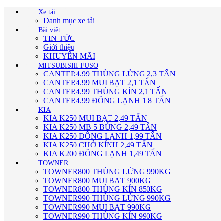
Xe tải
Danh mục xe tải
Bài viết
TIN TỨC
Giới thiệu
KHUYẾN MÃI
MITSUBISHI FUSO
CANTER4.99 THÙNG LỬNG 2,3 TẤN
CANTER4.99 MUI BẠT 2,1 TẤN
CANTER4.99 THÙNG KÍN 2,1 TẤN
CANTER4.99 ĐÔNG LẠNH 1,8 TẤN
KIA
KIA K250 MUI BẠT 2,49 TẤN
KIA K250 MB 5 BỬNG 2,49 TẤN
KIA K250 ĐÔNG LẠNH 1,99 TẤN
KIA K250 CHỞ KÍNH 2,49 TẤN
KIA K200 ĐÔNG LẠNH 1,49 TẤN
TOWNER
TOWNER800 THÙNG LỬNG 990KG
TOWNER800 MUI BẠT 900KG
TOWNER800 THÙNG KÍN 850KG
TOWNER990 THÙNG LỬNG 990KG
TOWNER990 MUI BẠT 990KG
TOWNER990 THÙNG KÍN 990KG