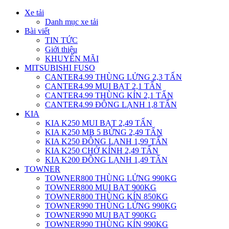
Xe tải
Danh mục xe tải
Bài viết
TIN TỨC
Giới thiệu
KHUYẾN MÃI
MITSUBISHI FUSO
CANTER4.99 THÙNG LỬNG 2,3 TẤN
CANTER4.99 MUI BẠT 2,1 TẤN
CANTER4.99 THÙNG KÍN 2,1 TẤN
CANTER4.99 ĐÔNG LẠNH 1,8 TẤN
KIA
KIA K250 MUI BẠT 2,49 TẤN
KIA K250 MB 5 BỬNG 2,49 TẤN
KIA K250 ĐÔNG LẠNH 1,99 TẤN
KIA K250 CHỞ KÍNH 2,49 TẤN
KIA K200 ĐÔNG LẠNH 1,49 TẤN
TOWNER
TOWNER800 THÙNG LỬNG 990KG
TOWNER800 MUI BẠT 900KG
TOWNER800 THÙNG KÍN 850KG
TOWNER990 THÙNG LỬNG 990KG
TOWNER990 MUI BẠT 990KG
TOWNER990 THÙNG KÍN 990KG