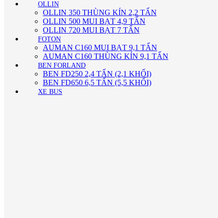
OLLIN
OLLIN 350 THÙNG KÍN 2,2 TẤN
OLLIN 500 MUI BẠT 4,9 TẤN
OLLIN 720 MUI BẠT 7 TẤN
FOTON
AUMAN C160 MUI BẠT 9,1 TẤN
AUMAN C160 THÙNG KÍN 9,1 TẤN
BEN FORLAND
BEN FD250 2,4 TẤN (2,1 KHỐI)
BEN FD650 6,5 TẤN (5,5 KHỐI)
XE BUS