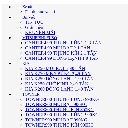
Xe tải
Danh mục xe tải
Bài viết
TIN TỨC
Giới thiệu
KHUYẾN MÃI
MITSUBISHI FUSO
CANTER4.99 THÙNG LỬNG 2,3 TẤN
CANTER4.99 MUI BẠT 2,1 TẤN
CANTER4.99 THÙNG KÍN 2,1 TẤN
CANTER4.99 ĐÔNG LẠNH 1,8 TẤN
KIA
KIA K250 MUI BẠT 2,49 TẤN
KIA K250 MB 5 BỬNG 2,49 TẤN
KIA K250 ĐÔNG LẠNH 1,99 TẤN
KIA K250 CHỞ KÍNH 2,49 TẤN
KIA K200 ĐÔNG LẠNH 1,49 TẤN
TOWNER
TOWNER800 THÙNG LỬNG 990KG
TOWNER800 MUI BẠT 900KG
TOWNER800 THÙNG KÍN 850KG
TOWNER990 THÙNG LỬNG 990KG
TOWNER990 MUI BẠT 990KG
TOWNER990 THÙNG KÍN 990KG