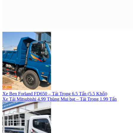
Xe Ben Forland FD650 – Tải Trọng 6.5 Tấn (5.5 Khối)
Xe Tải Mitsubishi 4.99 Thùng Mui bạt – Tải Trọng 1.99 Tấn