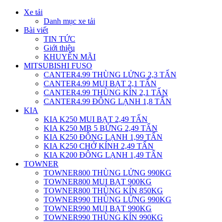
Xe tải
Danh mục xe tải
Bài viết
TIN TỨC
Giới thiệu
KHUYẾN MÃI
MITSUBISHI FUSO
CANTER4.99 THÙNG LỬNG 2,3 TẤN
CANTER4.99 MUI BẠT 2,1 TẤN
CANTER4.99 THÙNG KÍN 2,1 TẤN
CANTER4.99 ĐÔNG LẠNH 1,8 TẤN
KIA
KIA K250 MUI BẠT 2,49 TẤN
KIA K250 MB 5 BỬNG 2,49 TẤN
KIA K250 ĐÔNG LẠNH 1,99 TẤN
KIA K250 CHỞ KÍNH 2,49 TẤN
KIA K200 ĐÔNG LẠNH 1,49 TẤN
TOWNER
TOWNER800 THÙNG LỬNG 990KG
TOWNER800 MUI BẠT 900KG
TOWNER800 THÙNG KÍN 850KG
TOWNER990 THÙNG LỬNG 990KG
TOWNER990 MUI BẠT 990KG
TOWNER990 THÙNG KÍN 990KG