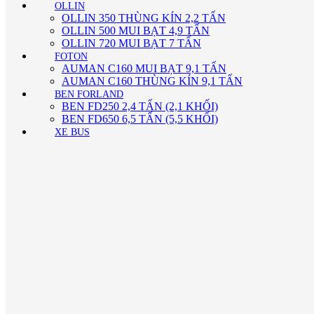
OLLIN
OLLIN 350 THÙNG KÍN 2,2 TẤN
OLLIN 500 MUI BẠT 4,9 TẤN
OLLIN 720 MUI BẠT 7 TẤN
FOTON
AUMAN C160 MUI BẠT 9,1 TẤN
AUMAN C160 THÙNG KÍN 9,1 TẤN
BEN FORLAND
BEN FD250 2,4 TẤN (2,1 KHỐI)
BEN FD650 6,5 TẤN (5,5 KHỐI)
XE BUS