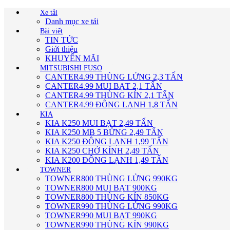
Xe tải
Danh mục xe tải
Bài viết
TIN TỨC
Giới thiệu
KHUYẾN MÃI
MITSUBISHI FUSO
CANTER4.99 THÙNG LỬNG 2,3 TẤN
CANTER4.99 MUI BẠT 2,1 TẤN
CANTER4.99 THÙNG KÍN 2,1 TẤN
CANTER4.99 ĐÔNG LẠNH 1,8 TẤN
KIA
KIA K250 MUI BẠT 2,49 TẤN
KIA K250 MB 5 BỬNG 2,49 TẤN
KIA K250 ĐÔNG LẠNH 1,99 TẤN
KIA K250 CHỞ KÍNH 2,49 TẤN
KIA K200 ĐÔNG LẠNH 1,49 TẤN
TOWNER
TOWNER800 THÙNG LỬNG 990KG
TOWNER800 MUI BẠT 900KG
TOWNER800 THÙNG KÍN 850KG
TOWNER990 THÙNG LỬNG 990KG
TOWNER990 MUI BẠT 990KG
TOWNER990 THÙNG KÍN 990KG