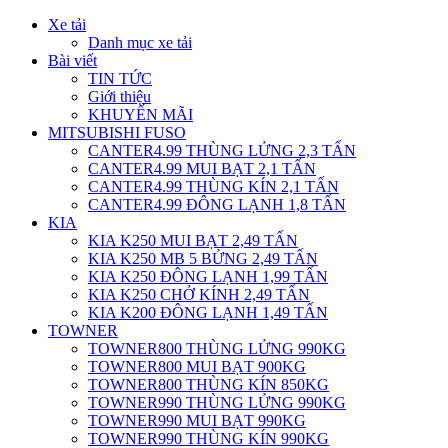
Xe tải
Danh mục xe tải
Bài viết
TIN TỨC
Giới thiệu
KHUYẾN MÃI
MITSUBISHI FUSO
CANTER4.99 THÙNG LỬNG 2,3 TẤN
CANTER4.99 MUI BẠT 2,1 TẤN
CANTER4.99 THÙNG KÍN 2,1 TẤN
CANTER4.99 ĐÔNG LẠNH 1,8 TẤN
KIA
KIA K250 MUI BẠT 2,49 TẤN
KIA K250 MB 5 BỬNG 2,49 TẤN
KIA K250 ĐÔNG LẠNH 1,99 TẤN
KIA K250 CHỞ KÍNH 2,49 TẤN
KIA K200 ĐÔNG LẠNH 1,49 TẤN
TOWNER
TOWNER800 THÙNG LỬNG 990KG
TOWNER800 MUI BẠT 900KG
TOWNER800 THÙNG KÍN 850KG
TOWNER990 THÙNG LỬNG 990KG
TOWNER990 MUI BẠT 990KG
TOWNER990 THÙNG KÍN 990KG