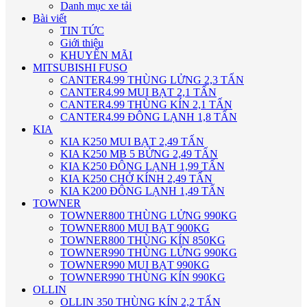
Danh mục xe tải
Bài viết
TIN TỨC
Giới thiệu
KHUYẾN MÃI
MITSUBISHI FUSO
CANTER4.99 THÙNG LỬNG 2,3 TẤN
CANTER4.99 MUI BẠT 2,1 TẤN
CANTER4.99 THÙNG KÍN 2,1 TẤN
CANTER4.99 ĐÔNG LẠNH 1,8 TẤN
KIA
KIA K250 MUI BẠT 2,49 TẤN
KIA K250 MB 5 BỬNG 2,49 TẤN
KIA K250 ĐÔNG LẠNH 1,99 TẤN
KIA K250 CHỞ KÍNH 2,49 TẤN
KIA K200 ĐÔNG LẠNH 1,49 TẤN
TOWNER
TOWNER800 THÙNG LỬNG 990KG
TOWNER800 MUI BẠT 900KG
TOWNER800 THÙNG KÍN 850KG
TOWNER990 THÙNG LỬNG 990KG
TOWNER990 MUI BẠT 990KG
TOWNER990 THÙNG KÍN 990KG
OLLIN
OLLIN 350 THÙNG KÍN 2,2 TẤN