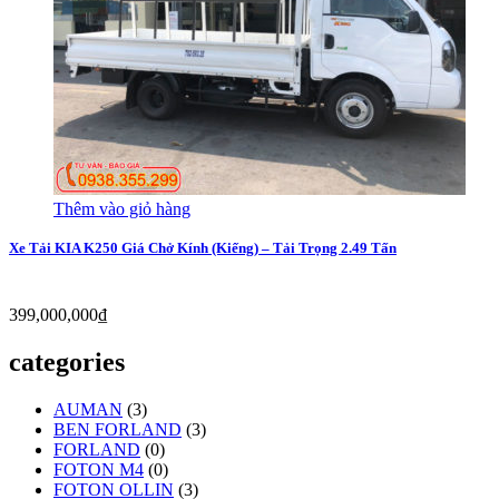
Thêm vào giỏ hàng
Xe Tải KIA K250 Giá Chở Kính (Kiếng) – Tải Trọng 2.49 Tấn
399,000,000
₫
categories
AUMAN
(3)
BEN FORLAND
(3)
FORLAND
(0)
FOTON M4
(0)
FOTON OLLIN
(3)