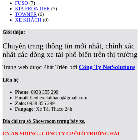
FUSO
(7)
KIA FRONTIER
(5)
TOWNER
(6)
XE KHÁCH
(0)
Giới thiệu:
Chuyên trang thông tin mới nhất, chính xác
nhất các dòng xe tải phổ biến trên thị trường
Trang web được Phát Triển bởi
Công Ty NetSolutions
Liên hệ
Phone
:
0938 355 299
Email
:
lienhexetaithaco@gmail.com
Zalo
: 0938 355 299
Fanpage
:
Xe Tải Thaco 24h
Địa chỉ trụ sở Showroom trưng bày xe.
CN AN SƯƠNG - CÔNG TY CP ÔTÔ TRƯỜNG HẢI