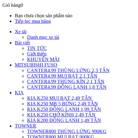
Giỏ hàng
0
Bạn chưa chọn sản phẩm nào
Tiếp tục mua hàng
Xe tải
Danh mục xe tải
Bài viết
TIN TỨC
Giới thiệu
KHUYẾN MÃI
MITSUBISHI FUSO
CANTER4.99 THÙNG LỬNG 2,3 TẤN
CANTER4.99 MUI BẠT 2,1 TẤN
CANTER4.99 THÙNG KÍN 2,1 TẤN
CANTER4.99 ĐÔNG LẠNH 1,8 TẤN
KIA
KIA K250 MUI BẠT 2,49 TẤN
KIA K250 MB 5 BỬNG 2,49 TẤN
KIA K250 ĐÔNG LẠNH 1,99 TẤN
KIA K250 CHỞ KÍNH 2,49 TẤN
KIA K200 ĐÔNG LẠNH 1,49 TẤN
TOWNER
TOWNER800 THÙNG LỬNG 990KG
TOWNER800 MUI BẠT 900KG