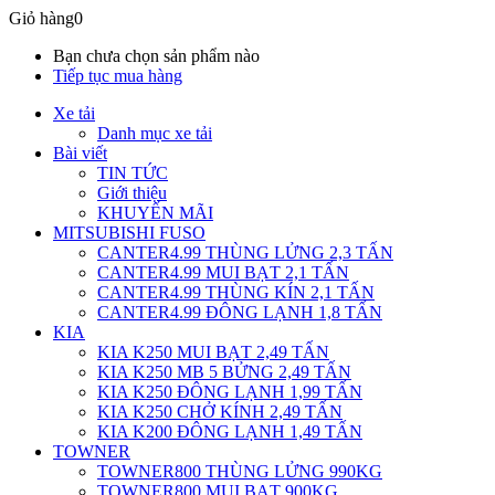
Giỏ hàng
0
Bạn chưa chọn sản phẩm nào
Tiếp tục mua hàng
Xe tải
Danh mục xe tải
Bài viết
TIN TỨC
Giới thiệu
KHUYẾN MÃI
MITSUBISHI FUSO
CANTER4.99 THÙNG LỬNG 2,3 TẤN
CANTER4.99 MUI BẠT 2,1 TẤN
CANTER4.99 THÙNG KÍN 2,1 TẤN
CANTER4.99 ĐÔNG LẠNH 1,8 TẤN
KIA
KIA K250 MUI BẠT 2,49 TẤN
KIA K250 MB 5 BỬNG 2,49 TẤN
KIA K250 ĐÔNG LẠNH 1,99 TẤN
KIA K250 CHỞ KÍNH 2,49 TẤN
KIA K200 ĐÔNG LẠNH 1,49 TẤN
TOWNER
TOWNER800 THÙNG LỬNG 990KG
TOWNER800 MUI BẠT 900KG