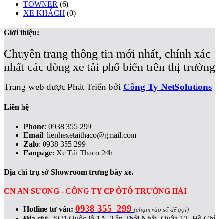
TOWNER
(6)
XE KHÁCH
(0)
Giới thiệu:
Chuyên trang thông tin mới nhất, chính xác
nhất các dòng xe tải phổ biến trên thị trường
Trang web được Phát Triển bởi
Công Ty NetSolutions
Liên hệ
Phone
:
0938 355 299
Email
:
lienhexetaithaco@gmail.com
Zalo
: 0938 355 299
Fanpage
:
Xe Tải Thaco 24h
Địa chỉ trụ sở Showroom trưng bày xe.
CN AN SƯƠNG - CÔNG TY CP ÔTÔ TRƯỜNG HẢI
0938 355 299
Hotline tư vấn:
(chạm vào số để gọi)
Địa chỉ
:
2921 Quốc lộ 1A, Tân Thới Nhất, Quận 12, Hồ Chí