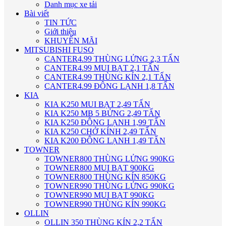
Danh mục xe tải
Bài viết
TIN TỨC
Giới thiệu
KHUYẾN MÃI
MITSUBISHI FUSO
CANTER4.99 THÙNG LỬNG 2,3 TẤN
CANTER4.99 MUI BẠT 2,1 TẤN
CANTER4.99 THÙNG KÍN 2,1 TẤN
CANTER4.99 ĐÔNG LẠNH 1,8 TẤN
KIA
KIA K250 MUI BẠT 2,49 TẤN
KIA K250 MB 5 BỬNG 2,49 TẤN
KIA K250 ĐÔNG LẠNH 1,99 TẤN
KIA K250 CHỞ KÍNH 2,49 TẤN
KIA K200 ĐÔNG LẠNH 1,49 TẤN
TOWNER
TOWNER800 THÙNG LỬNG 990KG
TOWNER800 MUI BẠT 900KG
TOWNER800 THÙNG KÍN 850KG
TOWNER990 THÙNG LỬNG 990KG
TOWNER990 MUI BẠT 990KG
TOWNER990 THÙNG KÍN 990KG
OLLIN
OLLIN 350 THÙNG KÍN 2,2 TẤN