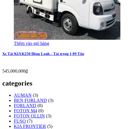
Thêm vào giỏ hàng
Xe Tải KIA K250 Đông Lạnh – Tải trọng 1,99 Tấn
545,000,000
₫
categories
AUMAN
(3)
BEN FORLAND
(3)
FORLAND
(0)
FOTON M4
(0)
FOTON OLLIN
(3)
FUSO
(7)
KIA FRONTIER
(5)