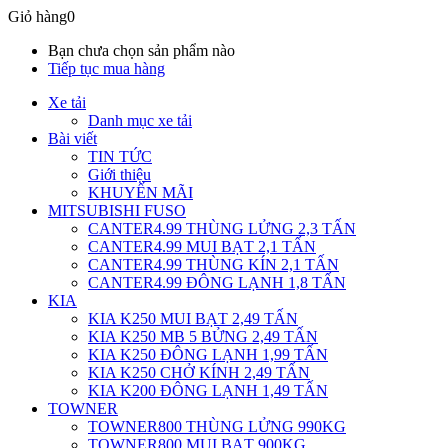
Giỏ hàng
0
Bạn chưa chọn sản phẩm nào
Tiếp tục mua hàng
Xe tải
Danh mục xe tải
Bài viết
TIN TỨC
Giới thiệu
KHUYẾN MÃI
MITSUBISHI FUSO
CANTER4.99 THÙNG LỬNG 2,3 TẤN
CANTER4.99 MUI BẠT 2,1 TẤN
CANTER4.99 THÙNG KÍN 2,1 TẤN
CANTER4.99 ĐÔNG LẠNH 1,8 TẤN
KIA
KIA K250 MUI BẠT 2,49 TẤN
KIA K250 MB 5 BỬNG 2,49 TẤN
KIA K250 ĐÔNG LẠNH 1,99 TẤN
KIA K250 CHỞ KÍNH 2,49 TẤN
KIA K200 ĐÔNG LẠNH 1,49 TẤN
TOWNER
TOWNER800 THÙNG LỬNG 990KG
TOWNER800 MUI BẠT 900KG