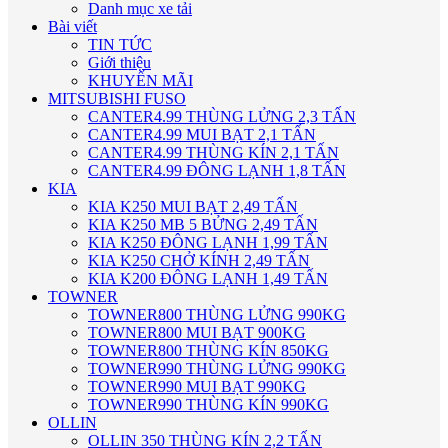
Danh mục xe tải
Bài viết
TIN TỨC
Giới thiệu
KHUYẾN MÃI
MITSUBISHI FUSO
CANTER4.99 THÙNG LỬNG 2,3 TẤN
CANTER4.99 MUI BẠT 2,1 TẤN
CANTER4.99 THÙNG KÍN 2,1 TẤN
CANTER4.99 ĐÔNG LẠNH 1,8 TẤN
KIA
KIA K250 MUI BẠT 2,49 TẤN
KIA K250 MB 5 BỬNG 2,49 TẤN
KIA K250 ĐÔNG LẠNH 1,99 TẤN
KIA K250 CHỞ KÍNH 2,49 TẤN
KIA K200 ĐÔNG LẠNH 1,49 TẤN
TOWNER
TOWNER800 THÙNG LỬNG 990KG
TOWNER800 MUI BẠT 900KG
TOWNER800 THÙNG KÍN 850KG
TOWNER990 THÙNG LỬNG 990KG
TOWNER990 MUI BẠT 990KG
TOWNER990 THÙNG KÍN 990KG
OLLIN
OLLIN 350 THÙNG KÍN 2,2 TẤN