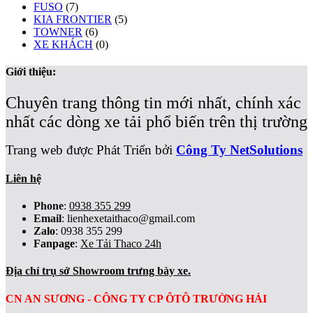
FUSO
(7)
KIA FRONTIER
(5)
TOWNER
(6)
XE KHÁCH
(0)
Giới thiệu:
Chuyên trang thông tin mới nhất, chính xác
nhất các dòng xe tải phổ biến trên thị trường
Trang web được Phát Triển bởi
Công Ty NetSolutions
Liên hệ
Phone
:
0938 355 299
Email
:
lienhexetaithaco@gmail.com
Zalo
: 0938 355 299
Fanpage
:
Xe Tải Thaco 24h
Địa chỉ trụ sở Showroom trưng bày xe.
CN AN SƯƠNG - CÔNG TY CP ÔTÔ TRƯỜNG HẢI