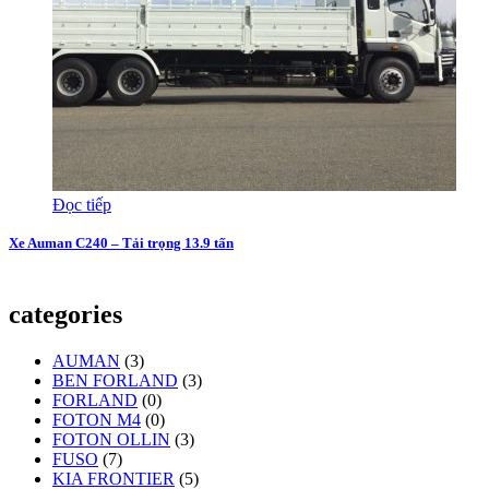
Đọc tiếp
Xe Auman C240 – Tải trọng 13.9 tấn
categories
AUMAN
(3)
BEN FORLAND
(3)
FORLAND
(0)
FOTON M4
(0)
FOTON OLLIN
(3)
FUSO
(7)
KIA FRONTIER
(5)