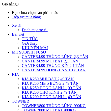
Giỏ hàng
0
Bạn chưa chọn sản phẩm nào
Tiếp tục mua hàng
Xe tải
Danh mục xe tải
Bài viết
TIN TỨC
Giới thiệu
KHUYẾN MÃI
MITSUBISHI FUSO
CANTER4.99 THÙNG LỬNG 2,3 TẤN
CANTER4.99 MUI BẠT 2,1 TẤN
CANTER4.99 THÙNG KÍN 2,1 TẤN
CANTER4.99 ĐÔNG LẠNH 1,8 TẤN
KIA
KIA K250 MUI BẠT 2,49 TẤN
KIA K250 MB 5 BỬNG 2,49 TẤN
KIA K250 ĐÔNG LẠNH 1,99 TẤN
KIA K250 CHỞ KÍNH 2,49 TẤN
KIA K200 ĐÔNG LẠNH 1,49 TẤN
TOWNER
TOWNER800 THÙNG LỬNG 990KG
TOWNER800 MUI BẠT 900KG