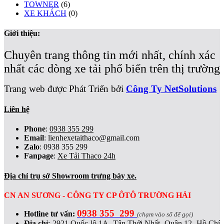
TOWNER
(6)
XE KHÁCH
(0)
Giới thiệu:
Chuyên trang thông tin mới nhất, chính xác
nhất các dòng xe tải phổ biến trên thị trường
Trang web được Phát Triển bởi
Công Ty NetSolutions
Liên hệ
Phone
:
0938 355 299
Email
:
lienhexetaithaco@gmail.com
Zalo
: 0938 355 299
Fanpage
:
Xe Tải Thaco 24h
Địa chỉ trụ sở Showroom trưng bày xe.
CN AN SƯƠNG - CÔNG TY CP ÔTÔ TRƯỜNG HẢI
0938 355 299
Hotline tư vấn:
(chạm vào số để gọi)
Địa chỉ
:
2921 Quốc lộ 1A, Tân Thới Nhất, Quận 12, Hồ Chí