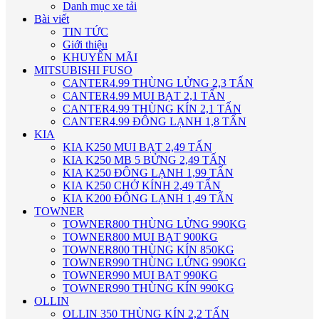
Danh mục xe tải
Bài viết
TIN TỨC
Giới thiệu
KHUYẾN MÃI
MITSUBISHI FUSO
CANTER4.99 THÙNG LỬNG 2,3 TẤN
CANTER4.99 MUI BẠT 2,1 TẤN
CANTER4.99 THÙNG KÍN 2,1 TẤN
CANTER4.99 ĐÔNG LẠNH 1,8 TẤN
KIA
KIA K250 MUI BẠT 2,49 TẤN
KIA K250 MB 5 BỬNG 2,49 TẤN
KIA K250 ĐÔNG LẠNH 1,99 TẤN
KIA K250 CHỞ KÍNH 2,49 TẤN
KIA K200 ĐÔNG LẠNH 1,49 TẤN
TOWNER
TOWNER800 THÙNG LỬNG 990KG
TOWNER800 MUI BẠT 900KG
TOWNER800 THÙNG KÍN 850KG
TOWNER990 THÙNG LỬNG 990KG
TOWNER990 MUI BẠT 990KG
TOWNER990 THÙNG KÍN 990KG
OLLIN
OLLIN 350 THÙNG KÍN 2,2 TẤN