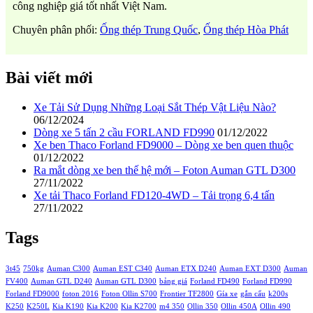
công nghiệp giá tốt nhất Việt Nam.
Chuyên phân phối:
Ống thép Trung Quốc
,
Ống thép Hòa Phát
Bài viết mới
Xe Tải Sử Dụng Những Loại Sắt Thép Vật Liệu Nào?
06/12/2024
Dòng xe 5 tấn 2 cầu FORLAND FD990
01/12/2022
Xe ben Thaco Forland FD9000 – Dòng xe ben quen thuộc
01/12/2022
Ra mắt dòng xe ben thế hệ mới – Foton Auman GTL D300
27/11/2022
Xe tải Thaco Forland FD120-4WD – Tải trọng 6,4 tấn
27/11/2022
Tags
3t45
750kg
Auman C300
Auman EST C340
Auman ETX D240
Auman EXT D300
Auman
FV400
Auman GTL D240
Auman GTL D300
bảng giá
Forland FD490
Forland FD990
Forland FD9000
foton 2016
Foton Ollin S700
Frontier TF2800
Gía xe
gắn cẩu
k200s
K250
K250L
Kia K190
Kia K200
Kia K2700
m4 350
Ollin 350
Ollin 450A
Ollin 490