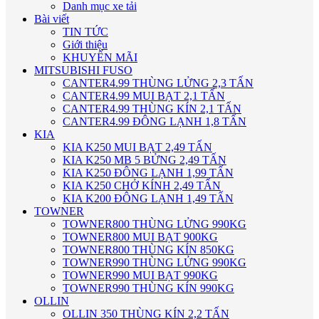
Danh mục xe tải
Bài viết
TIN TỨC
Giới thiệu
KHUYẾN MÃI
MITSUBISHI FUSO
CANTER4.99 THÙNG LỬNG 2,3 TẤN
CANTER4.99 MUI BẠT 2,1 TẤN
CANTER4.99 THÙNG KÍN 2,1 TẤN
CANTER4.99 ĐÔNG LẠNH 1,8 TẤN
KIA
KIA K250 MUI BẠT 2,49 TẤN
KIA K250 MB 5 BỬNG 2,49 TẤN
KIA K250 ĐÔNG LẠNH 1,99 TẤN
KIA K250 CHỞ KÍNH 2,49 TẤN
KIA K200 ĐÔNG LẠNH 1,49 TẤN
TOWNER
TOWNER800 THÙNG LỬNG 990KG
TOWNER800 MUI BẠT 900KG
TOWNER800 THÙNG KÍN 850KG
TOWNER990 THÙNG LỬNG 990KG
TOWNER990 MUI BẠT 990KG
TOWNER990 THÙNG KÍN 990KG
OLLIN
OLLIN 350 THÙNG KÍN 2,2 TẤN