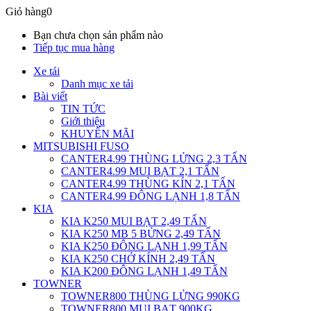
Giỏ hàng
0
Bạn chưa chọn sản phẩm nào
Tiếp tục mua hàng
Xe tải
Danh mục xe tải
Bài viết
TIN TỨC
Giới thiệu
KHUYẾN MÃI
MITSUBISHI FUSO
CANTER4.99 THÙNG LỬNG 2,3 TẤN
CANTER4.99 MUI BẠT 2,1 TẤN
CANTER4.99 THÙNG KÍN 2,1 TẤN
CANTER4.99 ĐÔNG LẠNH 1,8 TẤN
KIA
KIA K250 MUI BẠT 2,49 TẤN
KIA K250 MB 5 BỬNG 2,49 TẤN
KIA K250 ĐÔNG LẠNH 1,99 TẤN
KIA K250 CHỞ KÍNH 2,49 TẤN
KIA K200 ĐÔNG LẠNH 1,49 TẤN
TOWNER
TOWNER800 THÙNG LỬNG 990KG
TOWNER800 MUI BẠT 900KG