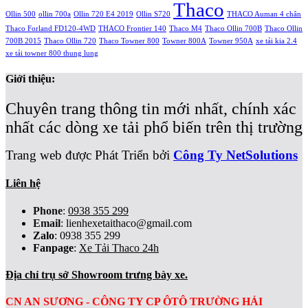
Thaco
Ollin 500
ollin 700a
Ollin 720 E4 2019
Ollin S720
THACO Auman 4 chân
Thaco Forland FD120-4WD
THACO Frontier 140
Thaco M4
Thaco Ollin 700B
Thaco Ollin
700B 2015
Thaco Ollin 720
Thaco Towner 800
Towner 800A
Towner 950A
xe tải kia 2.4
xe tải towner 800 thung lung
Giới thiệu:
Chuyên trang thông tin mới nhất, chính xác
nhất các dòng xe tải phổ biến trên thị trường
Trang web được Phát Triển bởi
Công Ty NetSolutions
Liên hệ
Phone
:
0938 355 299
Email
:
lienhexetaithaco@gmail.com
Zalo
: 0938 355 299
Fanpage
:
Xe Tải Thaco 24h
Địa chỉ trụ sở Showroom trưng bày xe.
CN AN SƯƠNG - CÔNG TY CP ÔTÔ TRƯỜNG HẢI