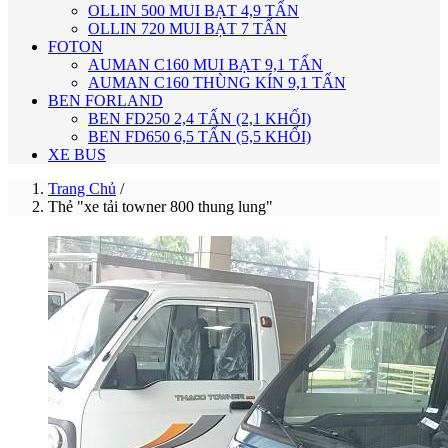
OLLIN 500 MUI BẠT 4,9 TẤN
OLLIN 720 MUI BẠT 7 TẤN
FOTON
AUMAN C160 MUI BẠT 9,1 TẤN
AUMAN C160 THÙNG KÍN 9,1 TẤN
BEN FORLAND
BEN FD250 2,4 TẤN (2,1 KHỐI)
BEN FD650 6,5 TẤN (5,5 KHỐI)
XE BUS
Trang Chủ
/
Thẻ "xe tải towner 800 thung lung"