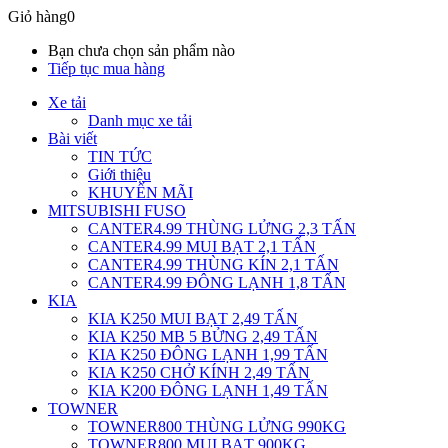
Giỏ hàng
0
Bạn chưa chọn sản phẩm nào
Tiếp tục mua hàng
Xe tải
Danh mục xe tải
Bài viết
TIN TỨC
Giới thiệu
KHUYẾN MÃI
MITSUBISHI FUSO
CANTER4.99 THÙNG LỬNG 2,3 TẤN
CANTER4.99 MUI BẠT 2,1 TẤN
CANTER4.99 THÙNG KÍN 2,1 TẤN
CANTER4.99 ĐÔNG LẠNH 1,8 TẤN
KIA
KIA K250 MUI BẠT 2,49 TẤN
KIA K250 MB 5 BỬNG 2,49 TẤN
KIA K250 ĐÔNG LẠNH 1,99 TẤN
KIA K250 CHỞ KÍNH 2,49 TẤN
KIA K200 ĐÔNG LẠNH 1,49 TẤN
TOWNER
TOWNER800 THÙNG LỬNG 990KG
TOWNER800 MUI BẠT 900KG