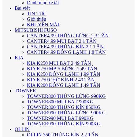
Danh mục xe tải
Bài viết
TIN TỨC
Giới thiệu
KHUYẾN MÃI
MITSUBISHI FUSO
CANTER4.99 THÙNG LỬNG 2,3 TẤN
CANTER4.99 MUI BẠT 2,1 TẤN
CANTER4.99 THÙNG KÍN 2,1 TẤN
CANTER4.99 ĐÔNG LẠNH 1,8 TẤN
KIA
KIA K250 MUI BẠT 2,49 TẤN
KIA K250 MB 5 BỬNG 2,49 TẤN
KIA K250 ĐÔNG LẠNH 1,99 TẤN
KIA K250 CHỞ KÍNH 2,49 TẤN
KIA K200 ĐÔNG LẠNH 1,49 TẤN
TOWNER
TOWNER800 THÙNG LỬNG 990KG
TOWNER800 MUI BẠT 900KG
TOWNER800 THÙNG KÍN 850KG
TOWNER990 THÙNG LỬNG 990KG
TOWNER990 MUI BẠT 990KG
TOWNER990 THÙNG KÍN 990KG
OLLIN
OLLIN 350 THÙNG KÍN 2,2 TẤN