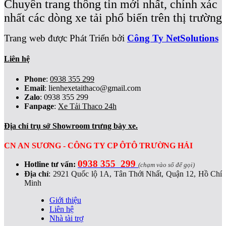
Chuyên trang thông tin mới nhất, chính xác
nhất các dòng xe tải phổ biến trên thị trường
Trang web được Phát Triển bởi
Công Ty NetSolutions
Liên hệ
Phone
:
0938 355 299
Email
:
lienhexetaithaco@gmail.com
Zalo
: 0938 355 299
Fanpage
:
Xe Tải Thaco 24h
Địa chỉ trụ sở Showroom trưng bày xe.
CN AN SƯƠNG - CÔNG TY CP ÔTÔ TRƯỜNG HẢI
0938 355 299
Hotline tư vấn:
(chạm vào số để gọi)
Địa chỉ
:
2921 Quốc lộ 1A, Tân Thới Nhất, Quận 12, Hồ Chí
Minh
Giới thiệu
Liên hệ
Nhà tài trợ