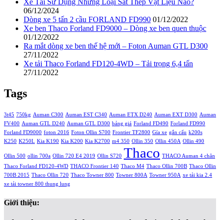
Xe Tải Sử Dụng Những Loại Sắt Thép Vật Liệu Nào?
06/12/2024
Dòng xe 5 tấn 2 cầu FORLAND FD990
01/12/2022
Xe ben Thaco Forland FD9000 – Dòng xe ben quen thuộc
01/12/2022
Ra mắt dòng xe ben thế hệ mới – Foton Auman GTL D300
27/11/2022
Xe tải Thaco Forland FD120-4WD – Tải trọng 6,4 tấn
27/11/2022
Tags
3t45
750kg
Auman C300
Auman EST C340
Auman ETX D240
Auman EXT D300
Auman
FV400
Auman GTL D240
Auman GTL D300
bảng giá
Forland FD490
Forland FD990
Forland FD9000
foton 2016
Foton Ollin S700
Frontier TF2800
Gía xe
gắn cẩu
k200s
K250
K250L
Kia K190
Kia K200
Kia K2700
m4 350
Ollin 350
Ollin 450A
Ollin 490
Thaco
Ollin 500
ollin 700a
Ollin 720 E4 2019
Ollin S720
THACO Auman 4 chân
Thaco Forland FD120-4WD
THACO Frontier 140
Thaco M4
Thaco Ollin 700B
Thaco Ollin
700B 2015
Thaco Ollin 720
Thaco Towner 800
Towner 800A
Towner 950A
xe tải kia 2.4
xe tải towner 800 thung lung
Giới thiệu: