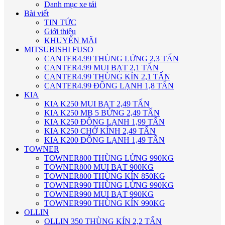
Danh mục xe tải
Bài viết
TIN TỨC
Giới thiệu
KHUYẾN MÃI
MITSUBISHI FUSO
CANTER4.99 THÙNG LỬNG 2,3 TẤN
CANTER4.99 MUI BẠT 2,1 TẤN
CANTER4.99 THÙNG KÍN 2,1 TẤN
CANTER4.99 ĐÔNG LẠNH 1,8 TẤN
KIA
KIA K250 MUI BẠT 2,49 TẤN
KIA K250 MB 5 BỬNG 2,49 TẤN
KIA K250 ĐÔNG LẠNH 1,99 TẤN
KIA K250 CHỞ KÍNH 2,49 TẤN
KIA K200 ĐÔNG LẠNH 1,49 TẤN
TOWNER
TOWNER800 THÙNG LỬNG 990KG
TOWNER800 MUI BẠT 900KG
TOWNER800 THÙNG KÍN 850KG
TOWNER990 THÙNG LỬNG 990KG
TOWNER990 MUI BẠT 990KG
TOWNER990 THÙNG KÍN 990KG
OLLIN
OLLIN 350 THÙNG KÍN 2,2 TẤN