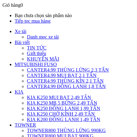
Giỏ hàng
0
Bạn chưa chọn sản phẩm nào
Tiếp tục mua hàng
Xe tải
Danh mục xe tải
Bài viết
TIN TỨC
Giới thiệu
KHUYẾN MÃI
MITSUBISHI FUSO
CANTER4.99 THÙNG LỬNG 2,3 TẤN
CANTER4.99 MUI BẠT 2,1 TẤN
CANTER4.99 THÙNG KÍN 2,1 TẤN
CANTER4.99 ĐÔNG LẠNH 1,8 TẤN
KIA
KIA K250 MUI BẠT 2,49 TẤN
KIA K250 MB 5 BỬNG 2,49 TẤN
KIA K250 ĐÔNG LẠNH 1,99 TẤN
KIA K250 CHỞ KÍNH 2,49 TẤN
KIA K200 ĐÔNG LẠNH 1,49 TẤN
TOWNER
TOWNER800 THÙNG LỬNG 990KG
TOWNER800 MUI BẠT 900KG