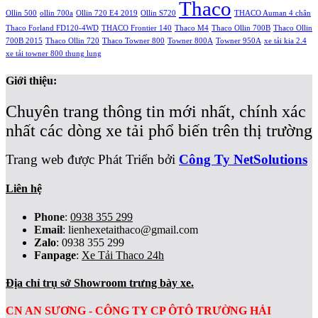
Thaco
Ollin 500
ollin 700a
Ollin 720 E4 2019
Ollin S720
THACO Auman 4 chân
Thaco Forland FD120-4WD
THACO Frontier 140
Thaco M4
Thaco Ollin 700B
Thaco Ollin
700B 2015
Thaco Ollin 720
Thaco Towner 800
Towner 800A
Towner 950A
xe tải kia 2.4
xe tải towner 800 thung lung
Giới thiệu:
Chuyên trang thông tin mới nhất, chính xác
nhất các dòng xe tải phổ biến trên thị trường
Trang web được Phát Triển bởi
Công Ty NetSolutions
Liên hệ
Phone
:
0938 355 299
Email
:
lienhexetaithaco@gmail.com
Zalo
: 0938 355 299
Fanpage
:
Xe Tải Thaco 24h
Địa chỉ trụ sở Showroom trưng bày xe.
CN AN SƯƠNG - CÔNG TY CP ÔTÔ TRƯỜNG HẢI