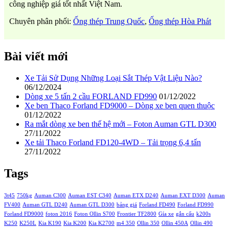
công nghiệp giá tốt nhất Việt Nam.
Chuyên phân phối:
Ống thép Trung Quốc
,
Ống thép Hòa Phát
Bài viết mới
Xe Tải Sử Dụng Những Loại Sắt Thép Vật Liệu Nào?
06/12/2024
Dòng xe 5 tấn 2 cầu FORLAND FD990
01/12/2022
Xe ben Thaco Forland FD9000 – Dòng xe ben quen thuộc
01/12/2022
Ra mắt dòng xe ben thế hệ mới – Foton Auman GTL D300
27/11/2022
Xe tải Thaco Forland FD120-4WD – Tải trọng 6,4 tấn
27/11/2022
Tags
3t45
750kg
Auman C300
Auman EST C340
Auman ETX D240
Auman EXT D300
Auman
FV400
Auman GTL D240
Auman GTL D300
bảng giá
Forland FD490
Forland FD990
Forland FD9000
foton 2016
Foton Ollin S700
Frontier TF2800
Gía xe
gắn cẩu
k200s
K250
K250L
Kia K190
Kia K200
Kia K2700
m4 350
Ollin 350
Ollin 450A
Ollin 490