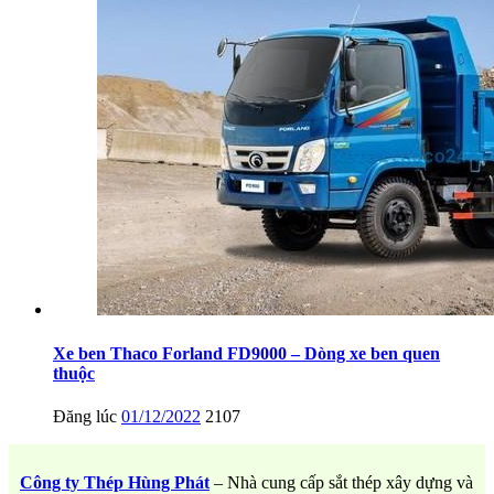
Xe ben Thaco Forland FD9000 – Dòng xe ben quen
thuộc
Đăng lúc
01/12/2022
2107
Công ty Thép Hùng Phát
– Nhà cung cấp sắt thép xây dựng và