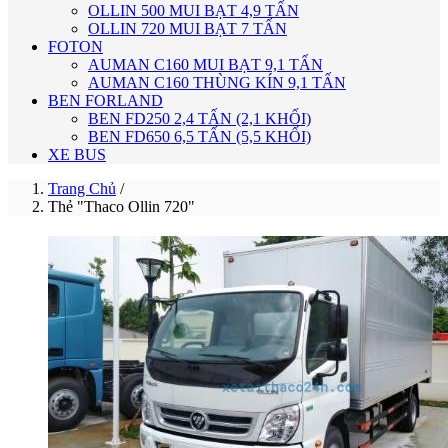
OLLIN 500 MUI BẠT 4,9 TẤN
OLLIN 720 MUI BẠT 7 TẤN
FOTON
AUMAN C160 MUI BẠT 9,1 TẤN
AUMAN C160 THÙNG KÍN 9,1 TẤN
BEN FORLAND
BEN FD250 2,4 TẤN (2,1 KHỐI)
BEN FD650 6,5 TẤN (5,5 KHỐI)
XE BUS
Trang Chủ
/
Thẻ "Thaco Ollin 720"