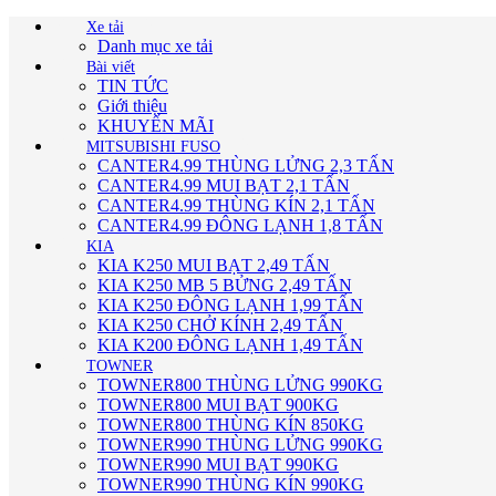
Xe tải
Danh mục xe tải
Bài viết
TIN TỨC
Giới thiệu
KHUYẾN MÃI
MITSUBISHI FUSO
CANTER4.99 THÙNG LỬNG 2,3 TẤN
CANTER4.99 MUI BẠT 2,1 TẤN
CANTER4.99 THÙNG KÍN 2,1 TẤN
CANTER4.99 ĐÔNG LẠNH 1,8 TẤN
KIA
KIA K250 MUI BẠT 2,49 TẤN
KIA K250 MB 5 BỬNG 2,49 TẤN
KIA K250 ĐÔNG LẠNH 1,99 TẤN
KIA K250 CHỞ KÍNH 2,49 TẤN
KIA K200 ĐÔNG LẠNH 1,49 TẤN
TOWNER
TOWNER800 THÙNG LỬNG 990KG
TOWNER800 MUI BẠT 900KG
TOWNER800 THÙNG KÍN 850KG
TOWNER990 THÙNG LỬNG 990KG
TOWNER990 MUI BẠT 990KG
TOWNER990 THÙNG KÍN 990KG