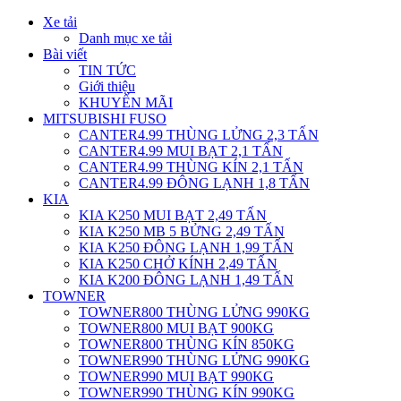
Xe tải
Danh mục xe tải
Bài viết
TIN TỨC
Giới thiệu
KHUYẾN MÃI
MITSUBISHI FUSO
CANTER4.99 THÙNG LỬNG 2,3 TẤN
CANTER4.99 MUI BẠT 2,1 TẤN
CANTER4.99 THÙNG KÍN 2,1 TẤN
CANTER4.99 ĐÔNG LẠNH 1,8 TẤN
KIA
KIA K250 MUI BẠT 2,49 TẤN
KIA K250 MB 5 BỬNG 2,49 TẤN
KIA K250 ĐÔNG LẠNH 1,99 TẤN
KIA K250 CHỞ KÍNH 2,49 TẤN
KIA K200 ĐÔNG LẠNH 1,49 TẤN
TOWNER
TOWNER800 THÙNG LỬNG 990KG
TOWNER800 MUI BẠT 900KG
TOWNER800 THÙNG KÍN 850KG
TOWNER990 THÙNG LỬNG 990KG
TOWNER990 MUI BẠT 990KG
TOWNER990 THÙNG KÍN 990KG