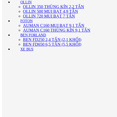
OLLIN
OLLIN 350 THÙNG KÍN 2,2 TẤN
OLLIN 500 MUI BẠT 4,9 TẤN
OLLIN 720 MUI BẠT 7 TẤN
FOTON
AUMAN C160 MUI BẠT 9,1 TẤN
AUMAN C160 THÙNG KÍN 9,1 TẤN
BEN FORLAND
BEN FD250 2,4 TẤN (2,1 KHỐI)
BEN FD650 6,5 TẤN (5,5 KHỐI)
XE BUS