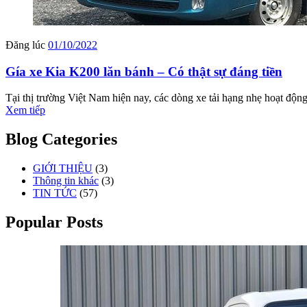
Đăng lúc
01/10/2022
Gía xe Kia K200 lăn bánh – Có thật sự đáng tiền
Tại thị trường Việt Nam hiện nay, các dòng xe tải hạng nhẹ hoạt độn
Xem tiếp
Blog Categories
GIỚI THIỆU
(3)
Thông tin khác
(3)
TIN TỨC
(57)
Popular Posts