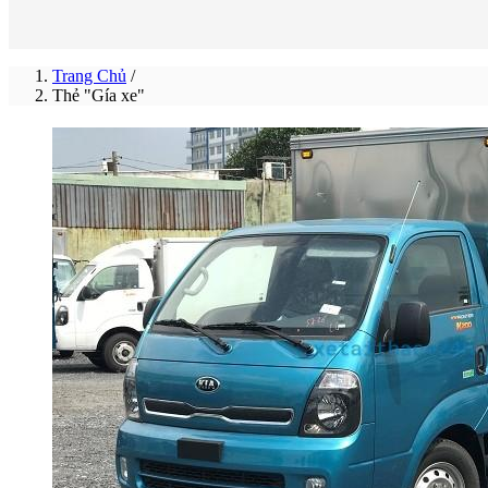
Trang Chủ
/
Thẻ "Gía xe"