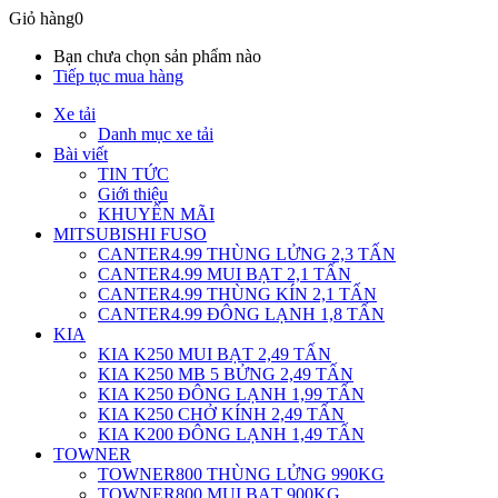
Giỏ hàng
0
Bạn chưa chọn sản phẩm nào
Tiếp tục mua hàng
Xe tải
Danh mục xe tải
Bài viết
TIN TỨC
Giới thiệu
KHUYẾN MÃI
MITSUBISHI FUSO
CANTER4.99 THÙNG LỬNG 2,3 TẤN
CANTER4.99 MUI BẠT 2,1 TẤN
CANTER4.99 THÙNG KÍN 2,1 TẤN
CANTER4.99 ĐÔNG LẠNH 1,8 TẤN
KIA
KIA K250 MUI BẠT 2,49 TẤN
KIA K250 MB 5 BỬNG 2,49 TẤN
KIA K250 ĐÔNG LẠNH 1,99 TẤN
KIA K250 CHỞ KÍNH 2,49 TẤN
KIA K200 ĐÔNG LẠNH 1,49 TẤN
TOWNER
TOWNER800 THÙNG LỬNG 990KG
TOWNER800 MUI BẠT 900KG