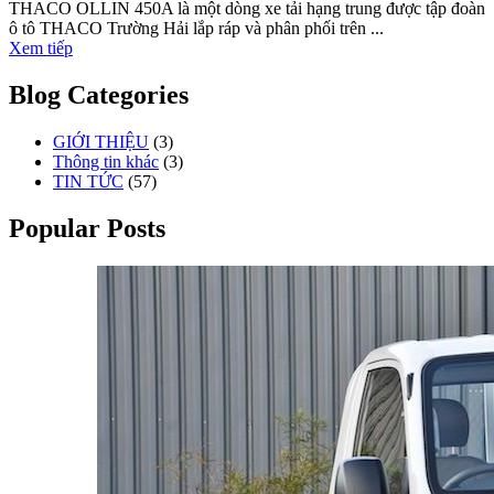
THACO OLLIN 450A là một dòng xe tải hạng trung được tập đoàn
ô tô THACO Trường Hải lắp ráp và phân phối trên ...
Xem tiếp
Blog Categories
GIỚI THIỆU
(3)
Thông tin khác
(3)
TIN TỨC
(57)
Popular Posts