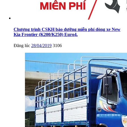
Chương trình CSKH bảo dưỡng miễn phí dòng xe New
Kia Frontier (K200/K250) Euro4.
Đăng lúc
28/04/2019
3106