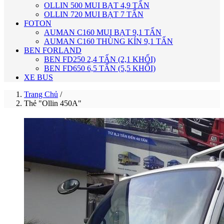
OLLIN 500 MUI BẠT 4,9 TẤN
OLLIN 720 MUI BẠT 7 TẤN
FOTON
AUMAN C160 MUI BẠT 9,1 TẤN
AUMAN C160 THÙNG KÍN 9,1 TẤN
BEN FORLAND
BEN FD250 2,4 TẤN (2,1 KHỐI)
BEN FD650 6,5 TẤN (5,5 KHỐI)
XE BUS
Trang Chủ
/
Thẻ "Ollin 450A"