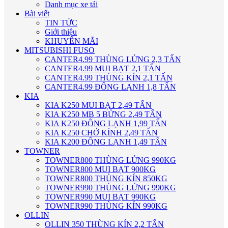
Danh mục xe tải
Bài viết
TIN TỨC
Giới thiệu
KHUYẾN MÃI
MITSUBISHI FUSO
CANTER4.99 THÙNG LỬNG 2,3 TẤN
CANTER4.99 MUI BẠT 2,1 TẤN
CANTER4.99 THÙNG KÍN 2,1 TẤN
CANTER4.99 ĐÔNG LẠNH 1,8 TẤN
KIA
KIA K250 MUI BẠT 2,49 TẤN
KIA K250 MB 5 BỬNG 2,49 TẤN
KIA K250 ĐÔNG LẠNH 1,99 TẤN
KIA K250 CHỞ KÍNH 2,49 TẤN
KIA K200 ĐÔNG LẠNH 1,49 TẤN
TOWNER
TOWNER800 THÙNG LỬNG 990KG
TOWNER800 MUI BẠT 900KG
TOWNER800 THÙNG KÍN 850KG
TOWNER990 THÙNG LỬNG 990KG
TOWNER990 MUI BẠT 990KG
TOWNER990 THÙNG KÍN 990KG
OLLIN
OLLIN 350 THÙNG KÍN 2,2 TẤN