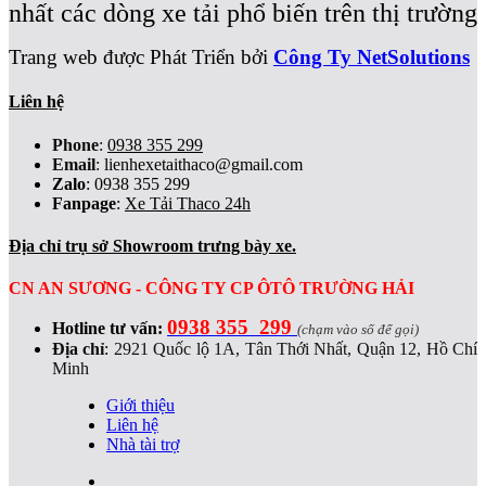
nhất các dòng xe tải phổ biến trên thị trường
Trang web được Phát Triển bởi
Công Ty NetSolutions
Liên hệ
Phone
:
0938 355 299
Email
:
lienhexetaithaco@gmail.com
Zalo
: 0938 355 299
Fanpage
:
Xe Tải Thaco 24h
Địa chỉ trụ sở Showroom trưng bày xe.
CN AN SƯƠNG - CÔNG TY CP ÔTÔ TRƯỜNG HẢI
0938 355 299
Hotline tư vấn:
(chạm vào số để gọi)
Địa chỉ
:
2921 Quốc lộ 1A, Tân Thới Nhất, Quận 12, Hồ Chí
Minh
Giới thiệu
Liên hệ
Nhà tài trợ