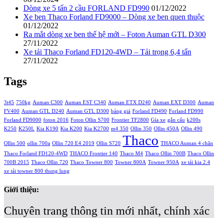
Dòng xe 5 tấn 2 cầu FORLAND FD990
01/12/2022
Xe ben Thaco Forland FD9000 – Dòng xe ben quen thuộc
01/12/2022
Ra mắt dòng xe ben thế hệ mới – Foton Auman GTL D300
27/11/2022
Xe tải Thaco Forland FD120-4WD – Tải trọng 6,4 tấn
27/11/2022
Tags
3t45
750kg
Auman C300
Auman EST C340
Auman ETX D240
Auman EXT D300
Auman
FV400
Auman GTL D240
Auman GTL D300
bảng giá
Forland FD490
Forland FD990
Forland FD9000
foton 2016
Foton Ollin S700
Frontier TF2800
Gía xe
gắn cẩu
k200s
K250
K250L
Kia K190
Kia K200
Kia K2700
m4 350
Ollin 350
Ollin 450A
Ollin 490
Thaco
Ollin 500
ollin 700a
Ollin 720 E4 2019
Ollin S720
THACO Auman 4 chân
Thaco Forland FD120-4WD
THACO Frontier 140
Thaco M4
Thaco Ollin 700B
Thaco Ollin
700B 2015
Thaco Ollin 720
Thaco Towner 800
Towner 800A
Towner 950A
xe tải kia 2.4
xe tải towner 800 thung lung
Giới thiệu:
Chuyên trang thông tin mới nhất, chính xác