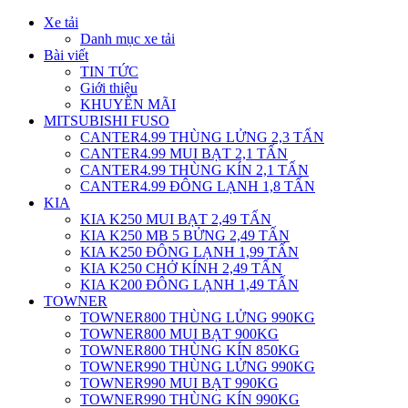
Xe tải
Danh mục xe tải
Bài viết
TIN TỨC
Giới thiệu
KHUYẾN MÃI
MITSUBISHI FUSO
CANTER4.99 THÙNG LỬNG 2,3 TẤN
CANTER4.99 MUI BẠT 2,1 TẤN
CANTER4.99 THÙNG KÍN 2,1 TẤN
CANTER4.99 ĐÔNG LẠNH 1,8 TẤN
KIA
KIA K250 MUI BẠT 2,49 TẤN
KIA K250 MB 5 BỬNG 2,49 TẤN
KIA K250 ĐÔNG LẠNH 1,99 TẤN
KIA K250 CHỞ KÍNH 2,49 TẤN
KIA K200 ĐÔNG LẠNH 1,49 TẤN
TOWNER
TOWNER800 THÙNG LỬNG 990KG
TOWNER800 MUI BẠT 900KG
TOWNER800 THÙNG KÍN 850KG
TOWNER990 THÙNG LỬNG 990KG
TOWNER990 MUI BẠT 990KG
TOWNER990 THÙNG KÍN 990KG