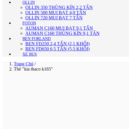
OLLIN
OLLIN 350 THÙNG KÍN 2,2 TẤN
OLLIN 500 MUI BẠT 4,9 TẤN
OLLIN 720 MUI BẠT 7 TẤN
FOTON
AUMAN C160 MUI BẠT 9,1 TẤN
AUMAN C160 THÙNG KÍN 9,1 TẤN
BEN FORLAND
BEN FD250 2,4 TẤN (2,1 KHỐI)
BEN FD650 6,5 TẤN (5,5 KHỐI)
XE BUS
Trang Chủ
/
Thẻ "kia thaco k165"