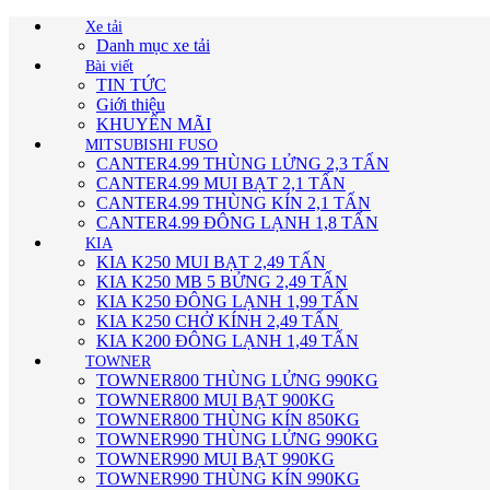
Xe tải
Danh mục xe tải
Bài viết
TIN TỨC
Giới thiệu
KHUYẾN MÃI
MITSUBISHI FUSO
CANTER4.99 THÙNG LỬNG 2,3 TẤN
CANTER4.99 MUI BẠT 2,1 TẤN
CANTER4.99 THÙNG KÍN 2,1 TẤN
CANTER4.99 ĐÔNG LẠNH 1,8 TẤN
KIA
KIA K250 MUI BẠT 2,49 TẤN
KIA K250 MB 5 BỬNG 2,49 TẤN
KIA K250 ĐÔNG LẠNH 1,99 TẤN
KIA K250 CHỞ KÍNH 2,49 TẤN
KIA K200 ĐÔNG LẠNH 1,49 TẤN
TOWNER
TOWNER800 THÙNG LỬNG 990KG
TOWNER800 MUI BẠT 900KG
TOWNER800 THÙNG KÍN 850KG
TOWNER990 THÙNG LỬNG 990KG
TOWNER990 MUI BẠT 990KG
TOWNER990 THÙNG KÍN 990KG