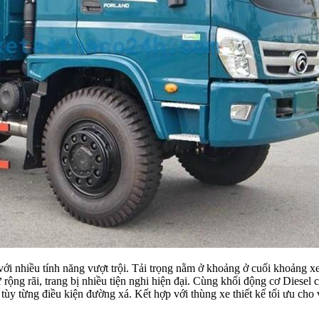
i nhiều tính năng vượt trội. Tải trọng nằm ở khoảng ở cuối khoảng xe
 rộng rãi, trang bị nhiều tiện nghi hiện đại. Cùng khối động cơ Diesel 
tùy từng điều kiện đường xá. Kết hợp với thùng xe thiết kế tối ưu cho 