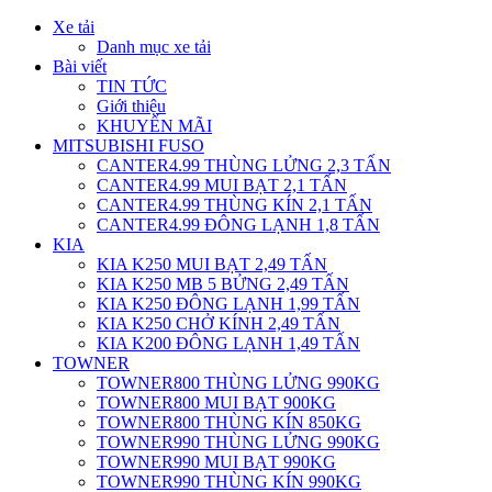
Xe tải
Danh mục xe tải
Bài viết
TIN TỨC
Giới thiệu
KHUYẾN MÃI
MITSUBISHI FUSO
CANTER4.99 THÙNG LỬNG 2,3 TẤN
CANTER4.99 MUI BẠT 2,1 TẤN
CANTER4.99 THÙNG KÍN 2,1 TẤN
CANTER4.99 ĐÔNG LẠNH 1,8 TẤN
KIA
KIA K250 MUI BẠT 2,49 TẤN
KIA K250 MB 5 BỬNG 2,49 TẤN
KIA K250 ĐÔNG LẠNH 1,99 TẤN
KIA K250 CHỞ KÍNH 2,49 TẤN
KIA K200 ĐÔNG LẠNH 1,49 TẤN
TOWNER
TOWNER800 THÙNG LỬNG 990KG
TOWNER800 MUI BẠT 900KG
TOWNER800 THÙNG KÍN 850KG
TOWNER990 THÙNG LỬNG 990KG
TOWNER990 MUI BẠT 990KG
TOWNER990 THÙNG KÍN 990KG