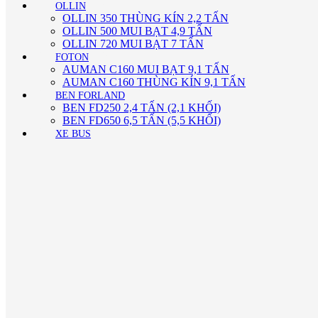
OLLIN
OLLIN 350 THÙNG KÍN 2,2 TẤN
OLLIN 500 MUI BẠT 4,9 TẤN
OLLIN 720 MUI BẠT 7 TẤN
FOTON
AUMAN C160 MUI BẠT 9,1 TẤN
AUMAN C160 THÙNG KÍN 9,1 TẤN
BEN FORLAND
BEN FD250 2,4 TẤN (2,1 KHỐI)
BEN FD650 6,5 TẤN (5,5 KHỐI)
XE BUS