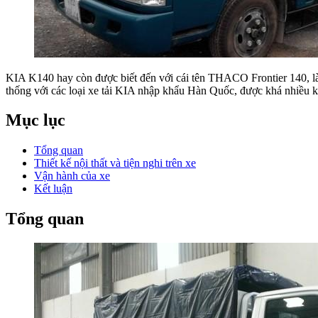
KIA K140 hay còn được biết đến với cái tên THACO Frontier 140, là 
thống với các loại xe tải KIA nhập khẩu Hàn Quốc, được khá nhiều k
Mục lục
Tổng quan
Thiết kế nội thất và tiện nghi trên xe
Vận hành của xe
Kết luận
Tổng quan