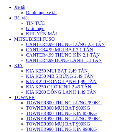
Xe tải
Danh mục xe tải
Bài viết
TIN TỨC
Giới thiệu
KHUYẾN MÃI
MITSUBISHI FUSO
CANTER4.99 THÙNG LỬNG 2,3 TẤN
CANTER4.99 MUI BẠT 2,1 TẤN
CANTER4.99 THÙNG KÍN 2,1 TẤN
CANTER4.99 ĐÔNG LẠNH 1,8 TẤN
KIA
KIA K250 MUI BẠT 2,49 TẤN
KIA K250 MB 5 BỬNG 2,49 TẤN
KIA K250 ĐÔNG LẠNH 1,99 TẤN
KIA K250 CHỞ KÍNH 2,49 TẤN
KIA K200 ĐÔNG LẠNH 1,49 TẤN
TOWNER
TOWNER800 THÙNG LỬNG 990KG
TOWNER800 MUI BẠT 900KG
TOWNER800 THÙNG KÍN 850KG
TOWNER990 THÙNG LỬNG 990KG
TOWNER990 MUI BẠT 990KG
TOWNER990 THÙNG KÍN 990KG