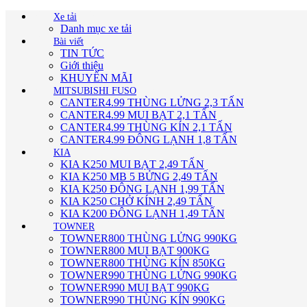
Xe tải
Danh mục xe tải
Bài viết
TIN TỨC
Giới thiệu
KHUYẾN MÃI
MITSUBISHI FUSO
CANTER4.99 THÙNG LỬNG 2,3 TẤN
CANTER4.99 MUI BẠT 2,1 TẤN
CANTER4.99 THÙNG KÍN 2,1 TẤN
CANTER4.99 ĐÔNG LẠNH 1,8 TẤN
KIA
KIA K250 MUI BẠT 2,49 TẤN
KIA K250 MB 5 BỬNG 2,49 TẤN
KIA K250 ĐÔNG LẠNH 1,99 TẤN
KIA K250 CHỞ KÍNH 2,49 TẤN
KIA K200 ĐÔNG LẠNH 1,49 TẤN
TOWNER
TOWNER800 THÙNG LỬNG 990KG
TOWNER800 MUI BẠT 900KG
TOWNER800 THÙNG KÍN 850KG
TOWNER990 THÙNG LỬNG 990KG
TOWNER990 MUI BẠT 990KG
TOWNER990 THÙNG KÍN 990KG