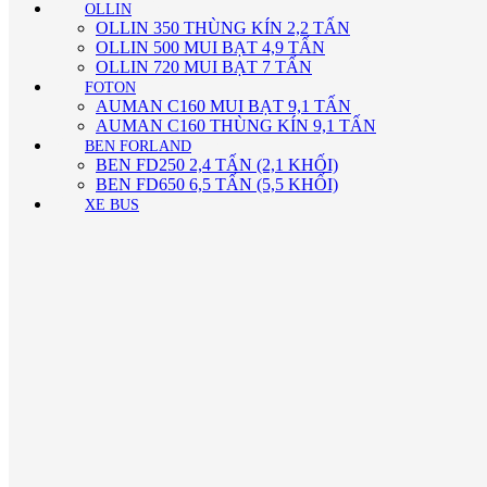
OLLIN
OLLIN 350 THÙNG KÍN 2,2 TẤN
OLLIN 500 MUI BẠT 4,9 TẤN
OLLIN 720 MUI BẠT 7 TẤN
FOTON
AUMAN C160 MUI BẠT 9,1 TẤN
AUMAN C160 THÙNG KÍN 9,1 TẤN
BEN FORLAND
BEN FD250 2,4 TẤN (2,1 KHỐI)
BEN FD650 6,5 TẤN (5,5 KHỐI)
XE BUS