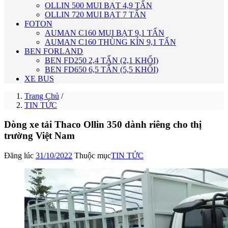
OLLIN 500 MUI BẠT 4,9 TẤN
OLLIN 720 MUI BẠT 7 TẤN
FOTON
AUMAN C160 MUI BẠT 9,1 TẤN
AUMAN C160 THÙNG KÍN 9,1 TẤN
BEN FORLAND
BEN FD250 2,4 TẤN (2,1 KHỐI)
BEN FD650 6,5 TẤN (5,5 KHỐI)
XE BUS
Trang Chủ
/
TIN TỨC
Dòng xe tải Thaco Ollin 350 dành riêng cho thị
trường Việt Nam
Đăng lúc
31/10/2022
Thuộc mục
TIN TỨC