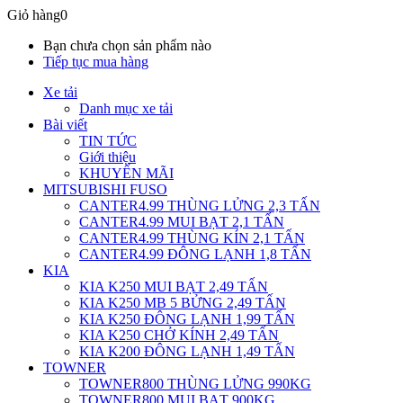
Giỏ hàng
0
Bạn chưa chọn sản phẩm nào
Tiếp tục mua hàng
Xe tải
Danh mục xe tải
Bài viết
TIN TỨC
Giới thiệu
KHUYẾN MÃI
MITSUBISHI FUSO
CANTER4.99 THÙNG LỬNG 2,3 TẤN
CANTER4.99 MUI BẠT 2,1 TẤN
CANTER4.99 THÙNG KÍN 2,1 TẤN
CANTER4.99 ĐÔNG LẠNH 1,8 TẤN
KIA
KIA K250 MUI BẠT 2,49 TẤN
KIA K250 MB 5 BỬNG 2,49 TẤN
KIA K250 ĐÔNG LẠNH 1,99 TẤN
KIA K250 CHỞ KÍNH 2,49 TẤN
KIA K200 ĐÔNG LẠNH 1,49 TẤN
TOWNER
TOWNER800 THÙNG LỬNG 990KG
TOWNER800 MUI BẠT 900KG