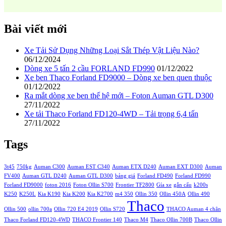
Bài viết mới
Xe Tải Sử Dụng Những Loại Sắt Thép Vật Liệu Nào?
06/12/2024
Dòng xe 5 tấn 2 cầu FORLAND FD990
01/12/2022
Xe ben Thaco Forland FD9000 – Dòng xe ben quen thuộc
01/12/2022
Ra mắt dòng xe ben thế hệ mới – Foton Auman GTL D300
27/11/2022
Xe tải Thaco Forland FD120-4WD – Tải trọng 6,4 tấn
27/11/2022
Tags
3t45
750kg
Auman C300
Auman EST C340
Auman ETX D240
Auman EXT D300
Auman
FV400
Auman GTL D240
Auman GTL D300
bảng giá
Forland FD490
Forland FD990
Forland FD9000
foton 2016
Foton Ollin S700
Frontier TF2800
Gía xe
gắn cẩu
k200s
K250
K250L
Kia K190
Kia K200
Kia K2700
m4 350
Ollin 350
Ollin 450A
Ollin 490
Thaco
Ollin 500
ollin 700a
Ollin 720 E4 2019
Ollin S720
THACO Auman 4 chân
Thaco Forland FD120-4WD
THACO Frontier 140
Thaco M4
Thaco Ollin 700B
Thaco Ollin