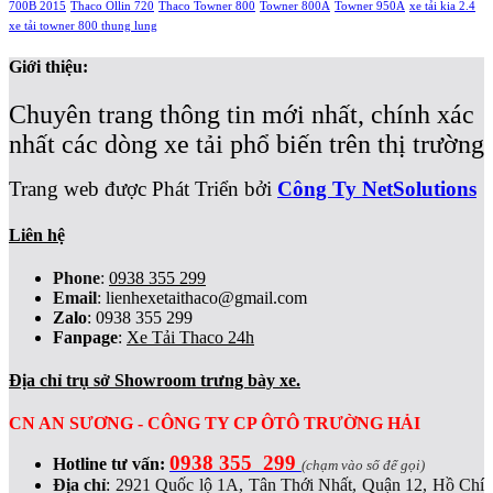
700B 2015
Thaco Ollin 720
Thaco Towner 800
Towner 800A
Towner 950A
xe tải kia 2.4
xe tải towner 800 thung lung
Giới thiệu:
Chuyên trang thông tin mới nhất, chính xác
nhất các dòng xe tải phổ biến trên thị trường
Trang web được Phát Triển bởi
Công Ty NetSolutions
Liên hệ
Phone
:
0938 355 299
Email
:
lienhexetaithaco@gmail.com
Zalo
: 0938 355 299
Fanpage
:
Xe Tải Thaco 24h
Địa chỉ trụ sở Showroom trưng bày xe.
CN AN SƯƠNG - CÔNG TY CP ÔTÔ TRƯỜNG HẢI
0938 355 299
Hotline tư vấn:
(chạm vào số để gọi)
Địa chỉ
:
2921 Quốc lộ 1A, Tân Thới Nhất, Quận 12, Hồ Chí