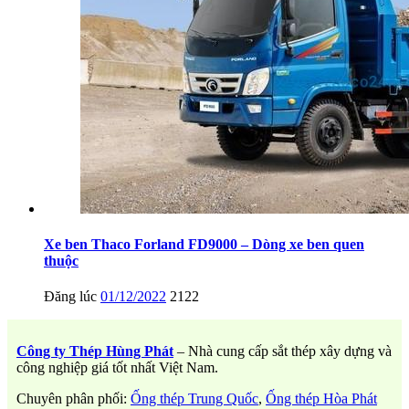
Xe ben Thaco Forland FD9000 – Dòng xe ben quen
thuộc
Đăng lúc
01/12/2022
2122
Công ty Thép Hùng Phát
– Nhà cung cấp sắt thép xây dựng và
công nghiệp giá tốt nhất Việt Nam.
Chuyên phân phối:
Ống thép Trung Quốc
,
Ống thép Hòa Phát