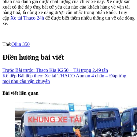
phần nào đánh giá được chất lượng của chiếc xe này. Xe được sản
xuất có thể đáp ứng bất cứ yêu cầu nào của khách hàng về vận tải
hàng hoá, là dòng xe đáng được cân nhắc trong phân khúc. Truy
cập
Xe tải Thaco 24h
để được biết thêm nhiều thông tin về các dòng
xe.
Thẻ:
Ollin 350
Điều hướng bài viết
Trước
Bài trước:
Thaco Kia K250 – Tải trọng 2.49 tấn
Kế tiếp
Bài tiếp theo:
Xe tải THACO Auman 4 chân – Đáp ứng
mọi nhu cầu vận chuyển
Bài viết liên quan