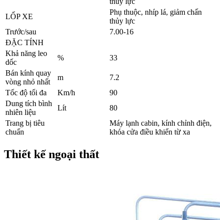
thủy lực
Phụ thuộc, nhíp lá, giảm chấn
LỐP XE
thủy lực
Trước/sau
7.00-16
ĐẶC TÍNH
Khả năng leo
%
33
dốc
Bán kính quay
m
7.2
vòng nhỏ nhất
Tốc độ tối đa
Km/h
90
Dung tích bình
Lít
80
nhiên liệu
Trang bị tiêu
Máy lạnh cabin, kính chỉnh điện,
chuẩn
khóa cửa điều khiển từ xa
Thiết kế ngoại thất