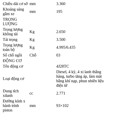
Chiều dài cơ sở
mm
3.360
Khoảng sáng
mm
195
gầm xe
TRỌNG
LƯỢNG
Trọng lượng
Kg
2.650
không tải
Tải trọng
Kg
3.500
Trọng lượng
Kg
4.995/6.435
toàn bộ
Số chỗ ngồi
Chỗ
03
ĐỘNG CƠ
Tên động cơ
4J28TC
Diesel, 4 kỳ, 4 xi lanh thẳng
hàng, turbo tăng áp, làm mát
Loại động cơ
bằng khí nạp, phun nhiên liệu
điện tử
Dung tích
cc
2.771
xilanh
Đường kính x
hành trình
mm
93×102
piston