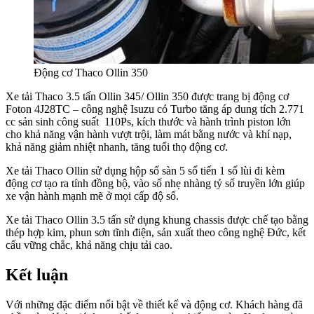
Động cơ Thaco Ollin 350
Xe tải Thaco 3.5 tấn Ollin 345/ Ollin 350 được trang bị động cơ
Foton 4J28TC – công nghệ Isuzu có Turbo tăng áp dung tích 2.771
cc sản sinh công suất 110Ps, kích thước và hành trình piston lớn
cho khả năng vận hành vượt trội, làm mát bằng nước và khí nạp,
khả năng giảm nhiệt nhanh, tăng tuổi thọ động cơ.
Xe tải Thaco Ollin sử dụng hộp số sàn 5 số tiến 1 số lùi đi kèm
động cơ tạo ra tính đồng bộ, vào số nhẹ nhàng tỷ số truyền lớn giúp
xe vận hành mạnh mẽ ở mọi cấp độ số.
Xe tải Thaco Ollin 3.5 tấn sử dụng khung chassis được chế tạo bằng
thép hợp kim, phun sơn tĩnh điện, sản xuất theo công nghệ Đức, kết
cấu vững chắc, khả năng chịu tải cao.
Kết luận
Với những đặc điểm nổi bật về thiết kế và động cơ. Khách hàng đã