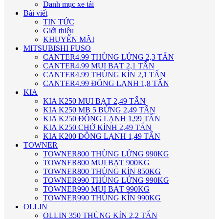
Danh mục xe tải
Bài viết
TIN TỨC
Giới thiệu
KHUYẾN MÃI
MITSUBISHI FUSO
CANTER4.99 THÙNG LỬNG 2,3 TẤN
CANTER4.99 MUI BẠT 2,1 TẤN
CANTER4.99 THÙNG KÍN 2,1 TẤN
CANTER4.99 ĐÔNG LẠNH 1,8 TẤN
KIA
KIA K250 MUI BẠT 2,49 TẤN
KIA K250 MB 5 BỬNG 2,49 TẤN
KIA K250 ĐÔNG LẠNH 1,99 TẤN
KIA K250 CHỞ KÍNH 2,49 TẤN
KIA K200 ĐÔNG LẠNH 1,49 TẤN
TOWNER
TOWNER800 THÙNG LỬNG 990KG
TOWNER800 MUI BẠT 900KG
TOWNER800 THÙNG KÍN 850KG
TOWNER990 THÙNG LỬNG 990KG
TOWNER990 MUI BẠT 990KG
TOWNER990 THÙNG KÍN 990KG
OLLIN
OLLIN 350 THÙNG KÍN 2,2 TẤN