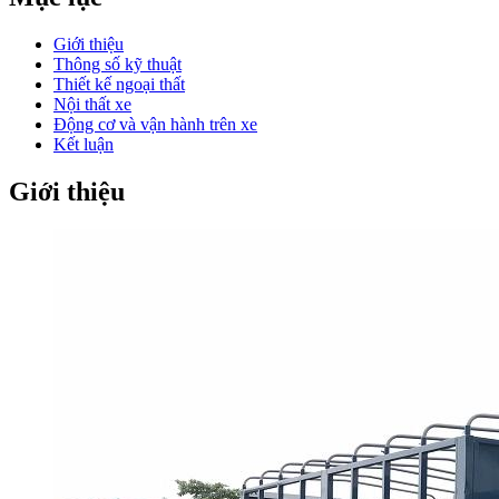
Giới thiệu
Thông số kỹ thuật
Thiết kế ngoại thất
Nội thất xe
Động cơ và vận hành trên xe
Kết luận
Giới thiệu