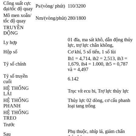
Công suất cực
Ps/(vòng/ phút)
110/3200
đại/tốc độ quay
Mô men xoắn/
Nm/(vòng/phút)
280/1800
tốc độ quay
TRUYỀN
ĐỘNG
01 đĩa, ma sát khô, dẫn động thủy
Ly hợp
lực, trợ lực chân không,
Hộp số
Cơ khí, 5 số tiến, 1 số lùi
Ih1 = 4,714, ih2 = 2,513, ih3 =
Tỷ số chính
1,679, ih4 = 1.000, ih5 = 0,787
và = 4,497
Tỷ số truyền
6.142
cuối
HỆ THỐNG
Trục vít ecu bi, Trợ lực thủy lực
LÁI
HỆ THỐNG
Thủy lực 02 dòng, cơ cấu phanh
PHANH
loại tang trống
HỆ THỐNG
TREO
Trước
Phụ thuộc, nhíp lá, giảm chấn
Sau