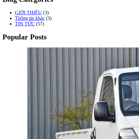
GIỚI THIỆU
(3)
Thông tin khác
(3)
TIN TỨC
(57)
Popular Posts