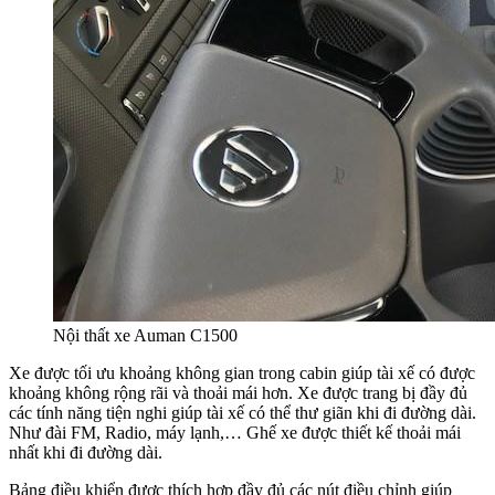
Nội thất xe Auman C1500
Xe được tối ưu khoảng không gian trong cabin giúp tài xế có được
khoảng không rộng rãi và thoải mái hơn. Xe được trang bị đầy đủ
các tính năng tiện nghi giúp tài xế có thể thư giãn khi đi đường dài.
Như đài FM, Radio, máy lạnh,… Ghế xe được thiết kế thoải mái
nhất khi đi đường dài.
Bảng điều khiển được thích hợp đầy đủ các nút điều chỉnh giúp