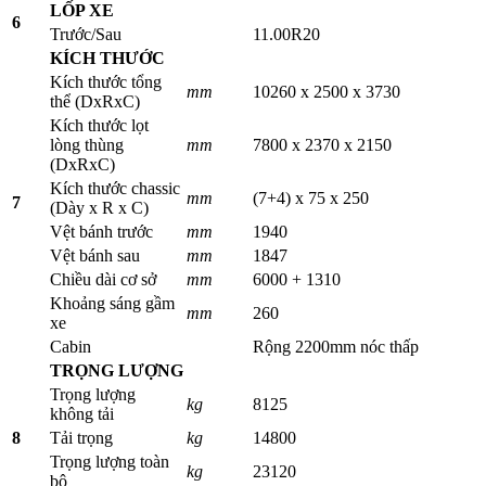
LỐP XE
6
Trước/Sau
11.00R20
KÍCH THƯỚC
Kích thước tổng
mm
10260 x 2500 x 3730
thể (DxRxC)
Kích thước lọt
lòng thùng
mm
7800 x 2370 x 2150
(DxRxC)
Kích thước chassic
mm
(7+4) x 75 x 250
7
(Dày x R x C)
Vệt bánh trước
mm
1940
Vệt bánh sau
mm
1847
Chiều dài cơ sở
mm
6000 + 1310
Khoảng sáng gầm
mm
260
xe
Cabin
Rộng 2200mm nóc thấp
TRỌNG LƯỢNG
Trọng lượng
kg
8125
không tải
8
Tải trọng
kg
14800
Trọng lượng toàn
kg
23120
bộ