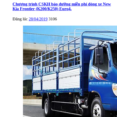
Chương trình CSKH bảo dưỡng miễn phí dòng xe New
Kia Frontier (K200/K250) Euro4.
Đăng lúc
28/04/2019
3106