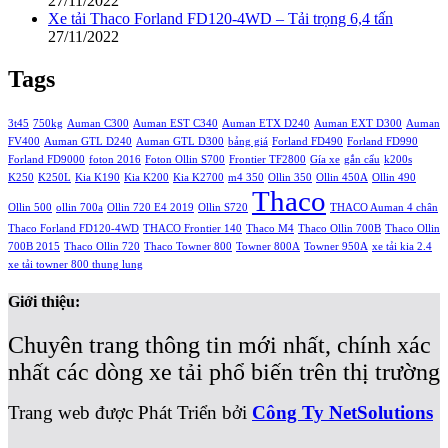
27/11/2022
Xe tải Thaco Forland FD120-4WD – Tải trọng 6,4 tấn
27/11/2022
Tags
3t45
750kg
Auman C300
Auman EST C340
Auman ETX D240
Auman EXT D300
Auman
FV400
Auman GTL D240
Auman GTL D300
bảng giá
Forland FD490
Forland FD990
Forland FD9000
foton 2016
Foton Ollin S700
Frontier TF2800
Gía xe
gắn cẩu
k200s
K250
K250L
Kia K190
Kia K200
Kia K2700
m4 350
Ollin 350
Ollin 450A
Ollin 490
Thaco
Ollin 500
ollin 700a
Ollin 720 E4 2019
Ollin S720
THACO Auman 4 chân
Thaco Forland FD120-4WD
THACO Frontier 140
Thaco M4
Thaco Ollin 700B
Thaco Ollin
700B 2015
Thaco Ollin 720
Thaco Towner 800
Towner 800A
Towner 950A
xe tải kia 2.4
xe tải towner 800 thung lung
Giới thiệu:
Chuyên trang thông tin mới nhất, chính xác
nhất các dòng xe tải phổ biến trên thị trường
Trang web được Phát Triển bởi
Công Ty NetSolutions