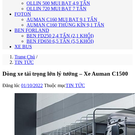
OLLIN 500 MUI BẠT 4,9 TẤN
OLLIN 720 MUI BẠT 7 TẤN
FOTON
AUMAN C160 MUI BẠT 9,1 TẤN
AUMAN C160 THÙNG KÍN 9,1 TẤN
BEN FORLAND
BEN FD250 2,4 TẤN (2,1 KHỐI)
BEN FD650 6,5 TẤN (5,5 KHỐI)
XE BUS
Trang Chủ
/
TIN TỨC
Dòng xe tải trọng lớn lý tưởng – Xe Auman C1500
Đăng lúc
01/10/2022
Thuộc mục
TIN TỨC