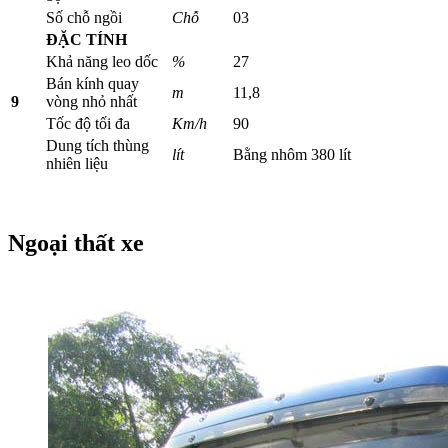
Số chỗ ngồi
Chỗ
03
ĐẶC TÍNH
Khả năng leo dốc
%
27
Bán kính quay
m
11,8
9
vòng nhỏ nhất
Tốc độ tối đa
Km/h
90
Dung tích thùng
lít
Bằng nhôm 380 lít
nhiên liệu
Ngoại thất xe