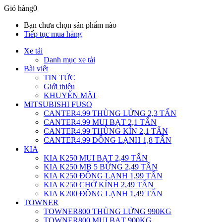
Giỏ hàng
0
Bạn chưa chọn sản phẩm nào
Tiếp tục mua hàng
Xe tải
Danh mục xe tải
Bài viết
TIN TỨC
Giới thiệu
KHUYẾN MÃI
MITSUBISHI FUSO
CANTER4.99 THÙNG LỬNG 2,3 TẤN
CANTER4.99 MUI BẠT 2,1 TẤN
CANTER4.99 THÙNG KÍN 2,1 TẤN
CANTER4.99 ĐÔNG LẠNH 1,8 TẤN
KIA
KIA K250 MUI BẠT 2,49 TẤN
KIA K250 MB 5 BỬNG 2,49 TẤN
KIA K250 ĐÔNG LẠNH 1,99 TẤN
KIA K250 CHỞ KÍNH 2,49 TẤN
KIA K200 ĐÔNG LẠNH 1,49 TẤN
TOWNER
TOWNER800 THÙNG LỬNG 990KG
TOWNER800 MUI BẠT 900KG