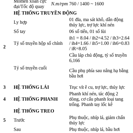
Momen xoắn cực
N.m/rpm
760 / 1400 ~ 1600
đại/Tốc độ quay
HỆ THỐNG TRUYỀN ĐỘNG
01 đĩa, ma sát khô, dẫn động
Ly hợp
thủy lực, trợ lực khí nén
Số tay
06 số tiến, 01 số lùi
ih1 = 8.04 / ih2=4.52 / ih3=2.64
Tỷ số truyền hộp số chính
/ ih4=1.66 / ih5=1.00 / ih6=0.83
2
/ iR=8.05
Cầu láp chủ động, tỷ số truyền
6,166
Tỷ số truyền cuối
Cầu phụ phía sau nâng hạ bằng
bầu hơi
3
HỆ THỐNG LÁI
Trục vít ê cu, trợ lực, thủy lực
Phanh khí nén, tác động 2
4
HỆ THỐNG PHANH
dòng, cơ cấu phanh loại tang
trống. Phanh tay lốc kê
HỆ THỐNG TREO
Phụ thuộc, nhíp lá, giảm chấn
5
Trước
thủy lực
Sau
Phụ thuộc, nhíp lá, bầu hơi