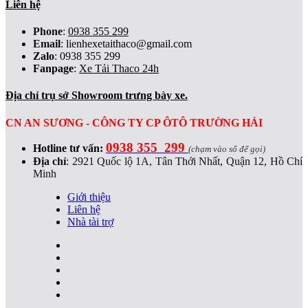
Liên hệ
Phone
:
0938 355 299
Email
:
lienhexetaithaco@gmail.com
Zalo
: 0938 355 299
Fanpage
:
Xe Tải Thaco 24h
Địa chỉ trụ sở Showroom trưng bày xe.
CN AN SƯƠNG - CÔNG TY CP ÔTÔ TRƯỜNG HẢI
0938 355 299
Hotline tư vấn:
(chạm vào số để gọi)
Địa chỉ
:
2921 Quốc lộ 1A, Tân Thới Nhất, Quận 12, Hồ Chí
Minh
Giới thiệu
Liên hệ
Nhà tài trợ