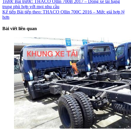
Trước
Bài trước:
THACO Ollin 700B 2017 – Dòng xe tải hạng
trung phù hợp với mọi nhu cầu
Kế tiếp
Bài tiếp theo:
THACO Ollin 700C 2016 – Mức giá hợp lý
hơn
Bài viết liên quan