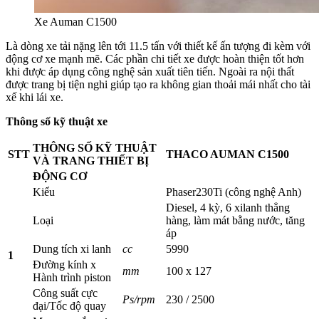
Xe Auman C1500
Là dòng xe tải nặng lên tới 11.5 tấn với thiết kế ấn tượng đi kèm với
động cơ xe mạnh mẽ. Các phần chi tiết xe được hoàn thiện tốt hơn
khi được áp dụng công nghệ sản xuất tiên tiến. Ngoài ra nội thất
được trang bị tiện nghi giúp tạo ra không gian thoải mái nhất cho tài
xế khi lái xe.
Thông số kỹ thuật xe
THÔNG SỐ KỸ THUẬT
STT
THACO AUMAN C1500
VÀ TRANG THIẾT BỊ
ĐỘNG CƠ
Kiểu
Phaser230Ti (công nghệ Anh)
Diesel, 4 kỳ, 6 xilanh thẳng
Loại
hàng, làm mát bằng nước, tăng
áp
Dung tích xi lanh
cc
5990
1
Đường kính x
mm
100 x 127
Hành trình piston
Công suất cực
Ps/rpm
230 / 2500
đại/Tốc độ quay