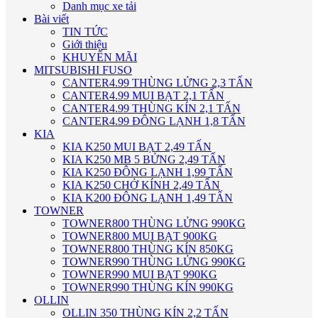
Danh mục xe tải
Bài viết
TIN TỨC
Giới thiệu
KHUYẾN MÃI
MITSUBISHI FUSO
CANTER4.99 THÙNG LỬNG 2,3 TẤN
CANTER4.99 MUI BẠT 2,1 TẤN
CANTER4.99 THÙNG KÍN 2,1 TẤN
CANTER4.99 ĐÔNG LẠNH 1,8 TẤN
KIA
KIA K250 MUI BẠT 2,49 TẤN
KIA K250 MB 5 BỬNG 2,49 TẤN
KIA K250 ĐÔNG LẠNH 1,99 TẤN
KIA K250 CHỞ KÍNH 2,49 TẤN
KIA K200 ĐÔNG LẠNH 1,49 TẤN
TOWNER
TOWNER800 THÙNG LỬNG 990KG
TOWNER800 MUI BẠT 900KG
TOWNER800 THÙNG KÍN 850KG
TOWNER990 THÙNG LỬNG 990KG
TOWNER990 MUI BẠT 990KG
TOWNER990 THÙNG KÍN 990KG
OLLIN
OLLIN 350 THÙNG KÍN 2,2 TẤN