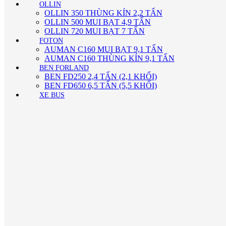
OLLIN
OLLIN 350 THÙNG KÍN 2,2 TẤN
OLLIN 500 MUI BẠT 4,9 TẤN
OLLIN 720 MUI BẠT 7 TẤN
FOTON
AUMAN C160 MUI BẠT 9,1 TẤN
AUMAN C160 THÙNG KÍN 9,1 TẤN
BEN FORLAND
BEN FD250 2,4 TẤN (2,1 KHỐI)
BEN FD650 6,5 TẤN (5,5 KHỐI)
XE BUS