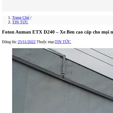
Trang Chủ
/
TIN TỨC
Foton Auman ETX D240 – Xe Ben cao cấp cho mọi 
Đăng lúc
25/11/2022
Thuộc mục
TIN TỨC