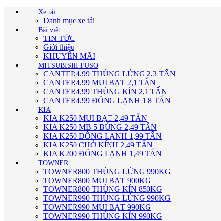
Xe tải
Danh mục xe tải
Bài viết
TIN TỨC
Giới thiệu
KHUYẾN MÃI
MITSUBISHI FUSO
CANTER4.99 THÙNG LỬNG 2,3 TẤN
CANTER4.99 MUI BẠT 2,1 TẤN
CANTER4.99 THÙNG KÍN 2,1 TẤN
CANTER4.99 ĐÔNG LẠNH 1,8 TẤN
KIA
KIA K250 MUI BẠT 2,49 TẤN
KIA K250 MB 5 BỬNG 2,49 TẤN
KIA K250 ĐÔNG LẠNH 1,99 TẤN
KIA K250 CHỞ KÍNH 2,49 TẤN
KIA K200 ĐÔNG LẠNH 1,49 TẤN
TOWNER
TOWNER800 THÙNG LỬNG 990KG
TOWNER800 MUI BẠT 900KG
TOWNER800 THÙNG KÍN 850KG
TOWNER990 THÙNG LỬNG 990KG
TOWNER990 MUI BẠT 990KG
TOWNER990 THÙNG KÍN 990KG