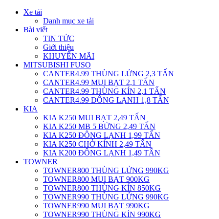
Xe tải
Danh mục xe tải
Bài viết
TIN TỨC
Giới thiệu
KHUYẾN MÃI
MITSUBISHI FUSO
CANTER4.99 THÙNG LỬNG 2,3 TẤN
CANTER4.99 MUI BẠT 2,1 TẤN
CANTER4.99 THÙNG KÍN 2,1 TẤN
CANTER4.99 ĐÔNG LẠNH 1,8 TẤN
KIA
KIA K250 MUI BẠT 2,49 TẤN
KIA K250 MB 5 BỬNG 2,49 TẤN
KIA K250 ĐÔNG LẠNH 1,99 TẤN
KIA K250 CHỞ KÍNH 2,49 TẤN
KIA K200 ĐÔNG LẠNH 1,49 TẤN
TOWNER
TOWNER800 THÙNG LỬNG 990KG
TOWNER800 MUI BẠT 900KG
TOWNER800 THÙNG KÍN 850KG
TOWNER990 THÙNG LỬNG 990KG
TOWNER990 MUI BẠT 990KG
TOWNER990 THÙNG KÍN 990KG