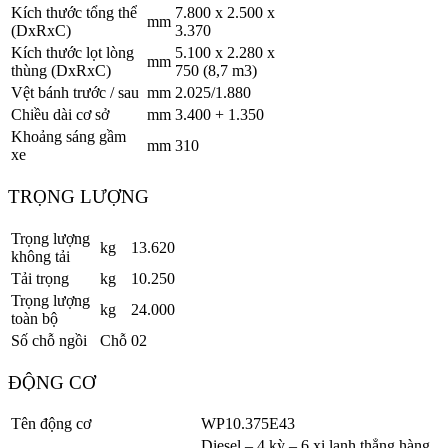
Kích thước tổng thể
7.800 x 2.500 x
mm
(DxRxC)
3.370
Kích thước lọt lòng
5.100 x 2.280 x
mm
thùng (DxRxC)
750 (8,7 m
3
)
Vệt bánh trước / sau
mm
2.025/1.880
Chiều dài cơ sở
mm
3.400 + 1.350
Khoảng sáng gầm
mm
310
xe
TRỌNG LƯỢNG
Trọng lượng
kg
13.620
không tải
Tải trọng
kg
10.250
Trọng lượng
kg
24.000
toàn bộ
Số chỗ ngồi
Chỗ
02
ĐỘNG CƠ
Tên động cơ
WP10.375E43
Diesel – 4 kỳ – 6 xi lanh thẳng hàng,