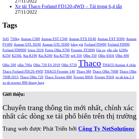
27/11/2022
Xe tải Thaco Forland FD120-4WD – Tải trọng 6,4 tấn
27/11/2022
Tags
3t45
750kg
Auman C300
Auman EST C340
Auman ETX D240
Auman EXT D300
Auman
FV400
Auman GTL D240
Auman GTL D300
bảng giá
Forland FD490
Forland FD990
Forland FD9000
foton 2016
Foton Ollin S700
Frontier TF2800
Gía xe
gắn cẩu
k200s
K250
K250L
Kia K190
Kia K200
Kia K2700
m4 350
Ollin 350
Ollin 450A
Ollin 490
Thaco
Ollin 500
ollin 700a
Ollin 720 E4 2019
Ollin S720
THACO Auman 4 chân
Thaco Forland FD120-4WD
THACO Frontier 140
Thaco M4
Thaco Ollin 700B
Thaco Ollin
700B 2015
Thaco Ollin 720
Thaco Towner 800
Towner 800A
Towner 950A
xe tải kia 2.4
xe tải towner 800 thung lung
Giới thiệu:
Chuyên trang thông tin mới nhất, chính xác
nhất các dòng xe tải phổ biến trên thị trường
Trang web được Phát Triển bởi
Công Ty NetSolutions