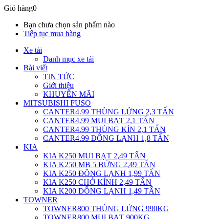
Giỏ hàng
0
Bạn chưa chọn sản phẩm nào
Tiếp tục mua hàng
Xe tải
Danh mục xe tải
Bài viết
TIN TỨC
Giới thiệu
KHUYẾN MÃI
MITSUBISHI FUSO
CANTER4.99 THÙNG LỬNG 2,3 TẤN
CANTER4.99 MUI BẠT 2,1 TẤN
CANTER4.99 THÙNG KÍN 2,1 TẤN
CANTER4.99 ĐÔNG LẠNH 1,8 TẤN
KIA
KIA K250 MUI BẠT 2,49 TẤN
KIA K250 MB 5 BỬNG 2,49 TẤN
KIA K250 ĐÔNG LẠNH 1,99 TẤN
KIA K250 CHỞ KÍNH 2,49 TẤN
KIA K200 ĐÔNG LẠNH 1,49 TẤN
TOWNER
TOWNER800 THÙNG LỬNG 990KG
TOWNER800 MUI BẠT 900KG