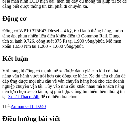
bị là màn hình LCD hiện đại, hiển thị đầy đủ thông tin giúp tài xế dễ
dàng biết được thông tin khi phải di chuyển xa.
Động cơ
Động cơ WP10.375E43 Diesel – 4 kỳ, 6 xi lanh thẳng hàng, turbo
tăng áp, phun nhiên liệu điều khiển điện tử Common Rail. Dung
tích xi lanh 9.726, công suất 375 Ps tại 1.900 vòng/phút, Mô men
xoắn 1.650 Nm tại 1.200 ~ 1.600 vòng/phút.
Kết luận
Với trang bị động cơ mạnh mẽ xe được đánh giá cao khi có khả
năng vận hành vượt trội hơn các dòng xe khác. Xe đủ tiêu chuẩn để
đáp ứng được mọi nhu cầu về vận chuyển hàng hoá cho các doanh
nghiệp chuyên vận tải. Tùy vào nhu cầu khác nhau mà khách hàng
nên lựa chọn xe có tải trọng phù hợp. Cùng tìm hiểu thêm thông tin
tại
Xe tải Thaco 24h
để có thêm lựa chọn.
Thẻ:
Auman GTL D240
Điều hướng bài viết