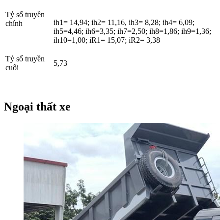
Tỷ số truyền
ih1= 14,94; ih2= 11,16, ih3= 8,28; ih4= 6,09;
chính
ih5=4,46; ih6=3,35; ih7=2,50; ih8=1,86; ih9=1,36;
ih10=1,00; iR1= 15,07; iR2= 3,38
Tỷ số truyền
5,73
cuối
Ngoại thất xe