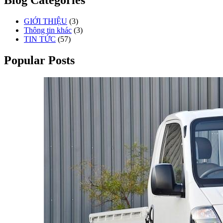
Blog Categories
GIỚI THIỆU
(3)
Thông tin khác
(3)
TIN TỨC
(57)
Popular Posts