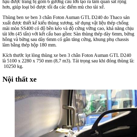
hậu được trang bị gồm 6 gương cầu lớn tạo ra tầm quan sát rộng
hơn, giúp loại bỏ được tối đa các điểm mù cho tài xế.
Thùng ben xe ben 3 chân Foton Auman GTL D240 do Thaco sản
xuất được thiết kế kiểu thùng xương, sử dụng vật liệu thép chống
mài mòn SS400 có độ bền kéo và độ cứng vững cao, khả năng chịu
tải lớn (45 tấn) với kết cấu bao gồm: Sàn thùng thép dày 6mm, bửng
hông và bửng sau dày 6mm có gân tăng cứng, khung phụ chassis
làm bằng thép hộp 180 mm.
Kích thước lọt lòng thùng
xe ben 3 chân Foton Auman GTL D240
là
5100 x 2280 x 750 mm (8,7 m3)
. Tải trọng sau khi đóng thùng là:
10250 kg
.
Nội thất xe