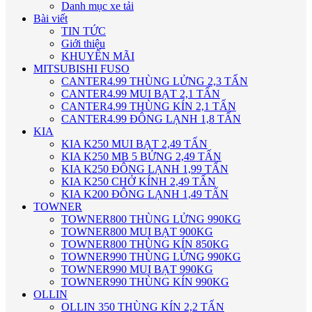
Danh mục xe tải
Bài viết
TIN TỨC
Giới thiệu
KHUYẾN MÃI
MITSUBISHI FUSO
CANTER4.99 THÙNG LỬNG 2,3 TẤN
CANTER4.99 MUI BẠT 2,1 TẤN
CANTER4.99 THÙNG KÍN 2,1 TẤN
CANTER4.99 ĐÔNG LẠNH 1,8 TẤN
KIA
KIA K250 MUI BẠT 2,49 TẤN
KIA K250 MB 5 BỬNG 2,49 TẤN
KIA K250 ĐÔNG LẠNH 1,99 TẤN
KIA K250 CHỞ KÍNH 2,49 TẤN
KIA K200 ĐÔNG LẠNH 1,49 TẤN
TOWNER
TOWNER800 THÙNG LỬNG 990KG
TOWNER800 MUI BẠT 900KG
TOWNER800 THÙNG KÍN 850KG
TOWNER990 THÙNG LỬNG 990KG
TOWNER990 MUI BẠT 990KG
TOWNER990 THÙNG KÍN 990KG
OLLIN
OLLIN 350 THÙNG KÍN 2,2 TẤN