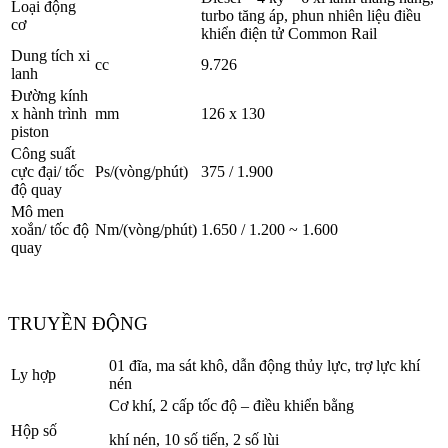
Loại động
turbo tăng áp, phun nhiên liệu điều
cơ
khiển điện tử Common Rail
Dung tích xi
cc
9.726
lanh
Đường kính
x hành trình
mm
126 x 130
piston
Công suất
cực đại/ tốc
Ps/(vòng/phút)
375 / 1.900
độ quay
Mô men
xoắn/ tốc độ
Nm/(vòng/phút)
1.650 / 1.200 ~ 1.600
quay
TRUYỀN ĐỘNG
01 đĩa, ma sát khô, dẫn động thủy lực, trợ lực khí
Ly hợp
nén
Cơ khí, 2 cấp tốc độ – điều khiển bằng
Hộp số
khí nén, 10 số tiến, 2 số lùi