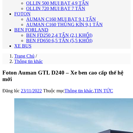
OLLIN 500 MUI BẠT 4,9 TẤN
OLLIN 720 MUI BẠT 7 TẤN
FOTON
AUMAN C160 MUI BẠT 9,1 TẤN
AUMAN C160 THÙNG KÍN 9,1 TẤN
BEN FORLAND
BEN FD250 2,4 TẤN (2,1 KHỐI)
BEN FD650 6,5 TẤN (5,5 KHỐI)
XE BUS
Trang Chủ
/
Thông tin khác
Foton Auman GTL D240 – Xe ben cao cấp thế hệ
mới
Đăng lúc
23/11/2022
Thuộc mục
Thông tin khác
,
TIN TỨC