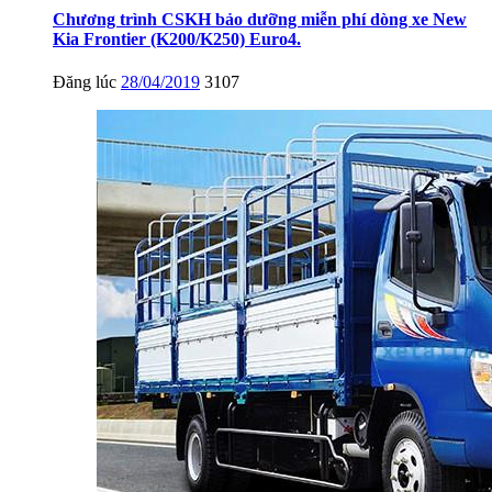
Chương trình CSKH bảo dưỡng miễn phí dòng xe New
Kia Frontier (K200/K250) Euro4.
Đăng lúc
28/04/2019
3107