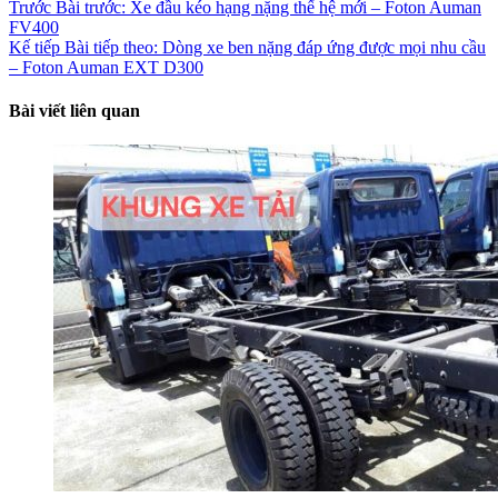
Trước
Bài trước:
Xe đầu kéo hạng nặng thế hệ mới – Foton Auman
FV400
Kế tiếp
Bài tiếp theo:
Dòng xe ben nặng đáp ứng được mọi nhu cầu
– Foton Auman EXT D300
Bài viết liên quan