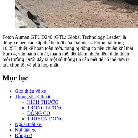
Foton Auman GTL D240 (GTL: Global Technology Leader) là
dòng xe ben cao cấp thế hệ mới của Daimler – Foton, tải trọng
10,25T, thiết kế hoàn toàn mới, trang bị động cơ tiêu chuẩn khí thải
Euro 4, vận hành êm ái, mạnh mẽ, tiết kiệm nhiên liệu, thân thiện
môi trường Dưới đây là một số thông tin cần biết để có thể đưa ra
lựa chọn tốt và phù hợp nhất.
Mục lục
Giới thiệu về xe
Thông số kỹ thuật
KÍCH THƯỚC
TRỌNG LƯỢNG
ĐỘNG CƠ
TRUYỀN ĐỘNG
Ngoại thất xe
Nội thất xe
Động cơ