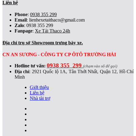
Liên hệ
Phone
:
0938 355 299
Email
:
lienhexetaithaco@gmail.com
Zalo
: 0938 355 299
Fanpage
:
Xe Tải Thaco 24h
Địa chỉ trụ sở Showroom trưng bày xe.
CN AN SƯƠNG - CÔNG TY CP ÔTÔ TRƯỜNG HẢI
0938 355 299
Hotline tư vấn:
(chạm vào số để gọi)
Địa chỉ
:
2921 Quốc lộ 1A, Tân Thới Nhất, Quận 12, Hồ Chí
Minh
Giới thiệu
Liên hệ
Nhà tài trợ