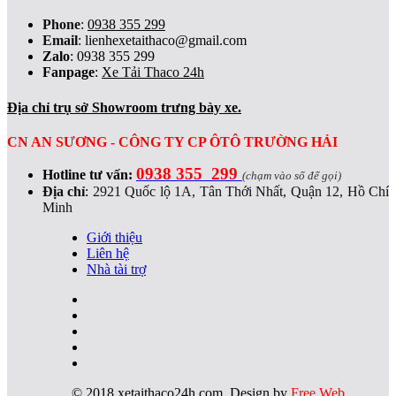
Phone
:
0938 355 299
Email
:
lienhexetaithaco@gmail.com
Zalo
: 0938 355 299
Fanpage
:
Xe Tải Thaco 24h
Địa chỉ trụ sở Showroom trưng bày xe.
CN AN SƯƠNG - CÔNG TY CP ÔTÔ TRƯỜNG HẢI
0938 355 299
Hotline tư vấn:
(chạm vào số để gọi)
Địa chỉ
:
2921 Quốc lộ 1A, Tân Thới Nhất, Quận 12, Hồ Chí
Minh
Giới thiệu
Liên hệ
Nhà tài trợ
© 2018 xetaithaco24h.com. Design by
Free Web