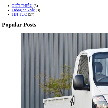
GIỚI THIỆU
(3)
Thông tin khác
(3)
TIN TỨC
(57)
Popular Posts