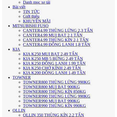
Danh mục xe tải
Bài viết
TIN TỨC
Giới thiệu
KHUYẾN MÃI
MITSUBISHI FUSO
CANTER4.99 THÙNG LỬNG 2,3 TẤN
CANTER4.99 MUI BẠT 2,1 TẤN
CANTER4.99 THÙNG KÍN 2,1 TẤN
CANTER4.99 ĐÔNG LẠNH 1,8 TẤN
KIA
KIA K250 MUI BẠT 2,49 TẤN
KIA K250 MB 5 BỬNG 2,49 TẤN
KIA K250 ĐÔNG LẠNH 1,99 TẤN
KIA K250 CHỞ KÍNH 2,49 TẤN
KIA K200 ĐÔNG LẠNH 1,49 TẤN
TOWNER
TOWNER800 THÙNG LỬNG 990KG
TOWNER800 MUI BẠT 900KG
TOWNER800 THÙNG KÍN 850KG
TOWNER990 THÙNG LỬNG 990KG
TOWNER990 MUI BẠT 990KG
TOWNER990 THÙNG KÍN 990KG
OLLIN
OLLIN 350 THÙNG KÍN 2,2 TẤN