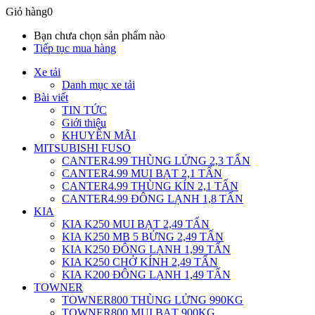
Giỏ hàng
0
Bạn chưa chọn sản phẩm nào
Tiếp tục mua hàng
Xe tải
Danh mục xe tải
Bài viết
TIN TỨC
Giới thiệu
KHUYẾN MÃI
MITSUBISHI FUSO
CANTER4.99 THÙNG LỬNG 2,3 TẤN
CANTER4.99 MUI BẠT 2,1 TẤN
CANTER4.99 THÙNG KÍN 2,1 TẤN
CANTER4.99 ĐÔNG LẠNH 1,8 TẤN
KIA
KIA K250 MUI BẠT 2,49 TẤN
KIA K250 MB 5 BỬNG 2,49 TẤN
KIA K250 ĐÔNG LẠNH 1,99 TẤN
KIA K250 CHỞ KÍNH 2,49 TẤN
KIA K200 ĐÔNG LẠNH 1,49 TẤN
TOWNER
TOWNER800 THÙNG LỬNG 990KG
TOWNER800 MUI BẠT 900KG