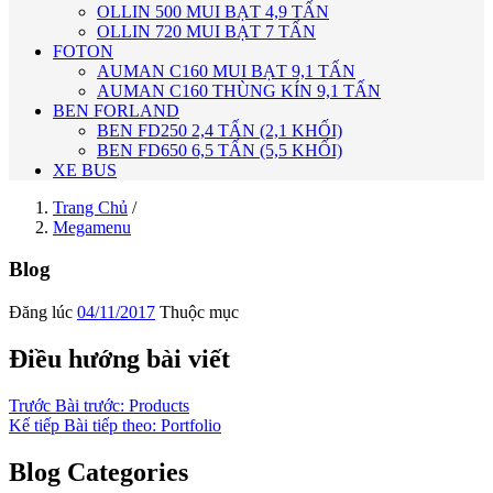
OLLIN 500 MUI BẠT 4,9 TẤN
OLLIN 720 MUI BẠT 7 TẤN
FOTON
AUMAN C160 MUI BẠT 9,1 TẤN
AUMAN C160 THÙNG KÍN 9,1 TẤN
BEN FORLAND
BEN FD250 2,4 TẤN (2,1 KHỐI)
BEN FD650 6,5 TẤN (5,5 KHỐI)
XE BUS
Trang Chủ
/
Megamenu
Blog
Đăng lúc
04/11/2017
Thuộc mục
Điều hướng bài viết
Trước
Bài trước:
Products
Kế tiếp
Bài tiếp theo:
Portfolio
Blog Categories