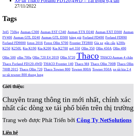
Xe tải Thaco Forland FD120-4WD – Tải trọng 6,4 tấn
27/11/2022
Tags
3t45
750kg
Auman C300
Auman EST C340
Auman ETX D240
Auman EXT D300
Auman
FV400
Auman GTL D240
Auman GTL D300
bảng giá
Forland FD490
Forland FD990
Forland FD9000
foton 2016
Foton Ollin S700
Frontier TF2800
Gía xe
gắn cẩu
k200s
K250
K250L
Kia K190
Kia K200
Kia K2700
m4 350
Ollin 350
Ollin 450A
Ollin 490
Thaco
Ollin 500
ollin 700a
Ollin 720 E4 2019
Ollin S720
THACO Auman 4 chân
Thaco Forland FD120-4WD
THACO Frontier 140
Thaco M4
Thaco Ollin 700B
Thaco Ollin
700B 2015
Thaco Ollin 720
Thaco Towner 800
Towner 800A
Towner 950A
xe tải kia 2.4
xe tải towner 800 thung lung
Giới thiệu:
Chuyên trang thông tin mới nhất, chính xác
nhất các dòng xe tải phổ biến trên thị trường
Trang web được Phát Triển bởi
Công Ty NetSolutions
Liên hệ